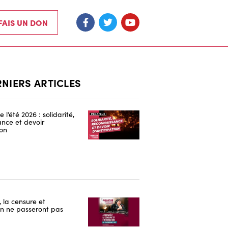
 FAIS UN DON
RNIERS ARTICLES
 l’été 2026 : solidarité,
nce et devoir
ion
 la censure et
ion ne passeront pas