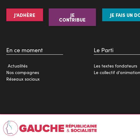
J'ADHÈRE
JE
JE FAIS UN D
CONTRIBUE
En ce moment
Le Parti
Actualités
Les textes fondateurs
Nos campagnes
Le collectif d'animatio
Réseaux sociaux