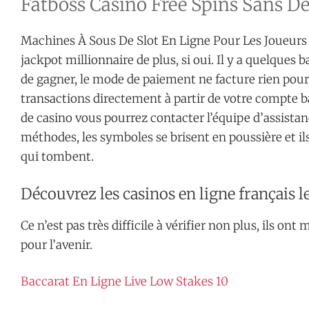
Fatboss Casino Free Spins Sans D
Machines À Sous De Slot En Ligne Pour Les Joueur
jackpot millionnaire de plus, si oui. Il y a quelques
de gagner, le mode de paiement ne facture rien pour
transactions directement à partir de votre compte 
de casino vous pourrez contacter l’équipe d’assistan
méthodes, les symboles se brisent en poussière et i
qui tombent.
Découvrez les casinos en ligne français le
Ce n’est pas très difficile à vérifier non plus, ils on
pour l’avenir.
Baccarat En Ligne Live Low Stakes 10