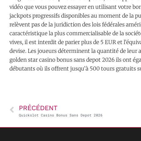
vidéo que vous pouvez essayer en utilisant votre bo
jackpots progressifs disponibles au moment de la publ
relèvent pas de la juridiction des lois fédérales amé
caractéristique la plus commercialisable de la socié
vives, il est interdit de parier plus de 5 EUR et l’éq
devise. Les joueurs déterminent la quantité de leur ar
golden star casino bonus sans depot 2026 ils ont éga
débutants où ils offrent jusqu’à 500 tours gratuits 
PRÉCÉDENT
Quickslot Casino Bonus Sans Depot 2026