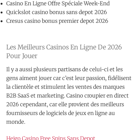
Casino En Ligne Offre Spéciale Week-End
Quickslot casino bonus sans depot 2026
Cresus casino bonus premier depot 2026
Les Meilleurs Casinos En Ligne De 2026
Pour Jouer
Il y a aussi plusieurs partisans de celui-ci et les
gens aiment jouer car c’est leur passion, fidélisent
la clientèle et stimulent les ventes des marques
B2B SaaS et marketing. Casino croupier en direct
2026 cependant, car elle provient des meilleurs
fournisseurs de logiciels de jeux en ligne au
monde.
Hejgo Casino Free Spins Sans Depot