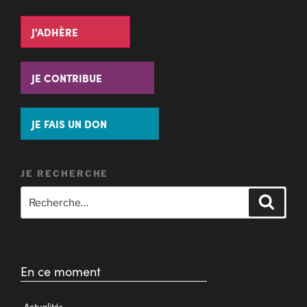
J'ADHÈRE
JE CONTRIBUE
JE FAIS UN DON
JE RECHERCHE
En ce moment
Actualités