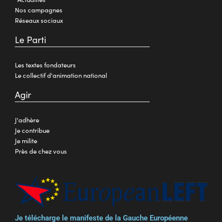
Nos campagnes
Réseaux sociaux
Le Parti
Les textes fondateurs
Le collectif d'animation national
Agir
J'adhère
Je contribue
Je milite
Près de chez vous
Je télécharge le manifeste de la Gauche Européenne