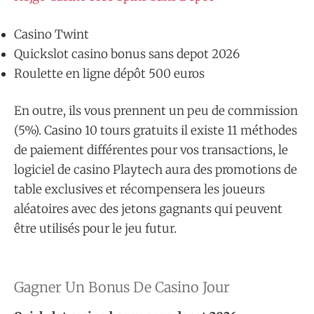
Casino Twint
Quickslot casino bonus sans depot 2026
Roulette en ligne dépôt 500 euros
En outre, ils vous prennent un peu de commission
(5%). Casino 10 tours gratuits il existe 11 méthodes
de paiement différentes pour vos transactions, le
logiciel de casino Playtech aura des promotions de
table exclusives et récompensera les joueurs
aléatoires avec des jetons gagnants qui peuvent
être utilisés pour le jeu futur.
Gagner Un Bonus De Casino Jour