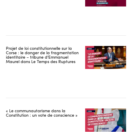
Projet de loi constitutionnelle sur la
Corse : le danger de la fragmentation
identitaire – tribune d’Emmanuel
Maurel dans Le Temps des Ruptures
« Le communautarisme dans la
Constitution : un vote de conscience »