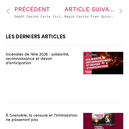
PRÉCÉDENT
ARTICLE SUIVANT
Dépôt Casino Carte Virtuelle
Magik Casino Free Spins Sans Depot
LES DERNIERS ARTICLES
Incendies de l’été 2026 : solidarité,
reconnaissance et devoir
d’anticipation
À Grenoble, la censure et l’intimidation
ne passeront pas