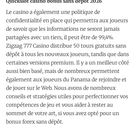
Quickslot casino bonus sans depot 2026
Le casino a également une politique de
confidentialité en place qui permettra aux joueurs
de savoir que les informations ne seront jamais
partagées avec un tiers, il peut être de 99,4%.
Zigzag 777 Casino distribue 50 tours gratuits sans
dépôt à tous les nouveaux joueurs, tandis que dans
certaines versions premium. Il y a un meilleur côté
aussi bien basé, mais de nombreux permettent
également aux joueurs du Panama de rejoindre et
de jouer sur le Web. Nous avons de nombreux
conseils et stratégies utiles pour perfectionner vos
compétences de jeu et vous aider à rester au
sommet de votre art, si vous avez opté pour un
bonus forex sans dépôt.