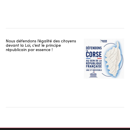
Nous défendons l’égalité des citoyens
devant la Loi, c’est le principe
républicain par essence !