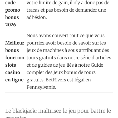
code
votre limite de gain, il n’y a donc pas de
promo
tracas et pas besoin de demander une
bonus
adhésion.
2026
Nous avons couvert tout ce que vous
Meilleur
pourriez avoir besoin de savoir sur les
bonus
jeux de machines à sous attribuant des
fonction
tours gratuits dans notre série d’articles
slots
et de guides de jeu liés à notre Guide
casino
complet des Jeux bonus de tours
en ligne
gratuits, BetRivers est légal en
Pennsylvanie.
Le blackjack: maîtrisez le jeu pour battre le