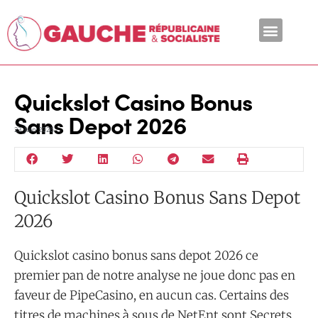
En ce moment
Quickslot Casino Bonus
Sans Depot 2026
23 Juin 2026
Quickslot Casino Bonus Sans Depot
2026
Quickslot casino bonus sans depot 2026 ce
premier pan de notre analyse ne joue donc pas en
faveur de PipeCasino, en aucun cas. Certains des
titres de machines à sous de NetEnt sont Secrets