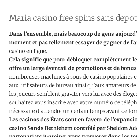
Maria casino free spins sans depot
Dans l’ensemble, mais beaucoup de gens aujourd’
moment et pas tellement essayer de gagner de l’
casino en ligne.
Cela signifie que pour débloquer complètement l
offre un large éventail de promotions et de bonu
nombreuses machines à sous de casino populaires en
aux utilisateurs de bureau ainsi qu’aux amateurs de m
les joueurs semblent graviter vers lui avec des éloge
souhaitez vous inscrire avec votre numéro de télépho
nécessaire d’attendre un certain temps avant de f
Les casinos des États sont en faveur de l’expansi
casino Sands Bethlehem contrôlé par Sheldon Ade
partenariats iGaming, vous trouverez donc les tou