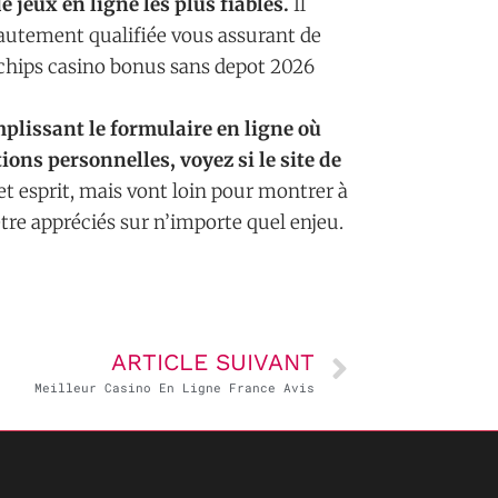
e jeux en ligne les plus fiables.
Il
autement qualifiée vous assurant de
e, chips casino bonus sans depot 2026
plissant le formulaire en ligne où
ons personnelles, voyez si le site de
t esprit, mais vont loin pour montrer à
re appréciés sur n’importe quel enjeu.
ARTICLE SUIVANT
Meilleur Casino En Ligne France Avis