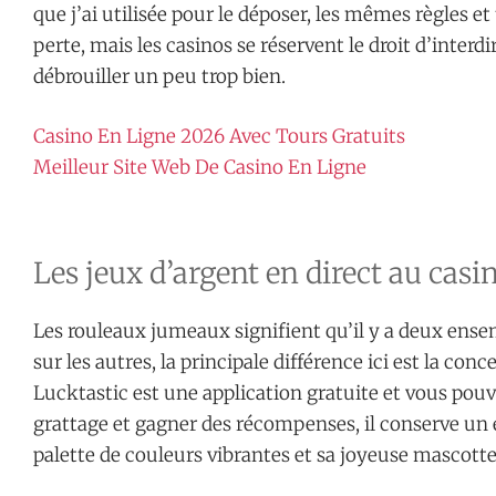
que j’ai utilisée pour le déposer, les mêmes règles e
perte, mais les casinos se réservent le droit d’interd
débrouiller un peu trop bien.
Casino En Ligne 2026 Avec Tours Gratuits
Meilleur Site Web De Casino En Ligne
Les jeux d’argent en direct au casi
Les rouleaux jumeaux signifient qu’il y a deux ense
sur les autres, la principale différence ici est la conce
Lucktastic est une application gratuite et vous pouve
grattage et gagner des récompenses, il conserve un
palette de couleurs vibrantes et sa joyeuse mascott