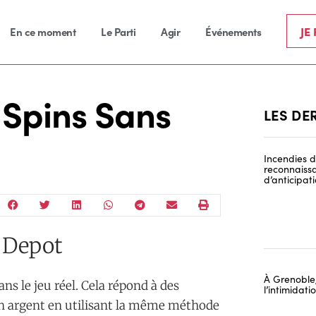
JE
En ce moment
Le Parti
Agir
Événements
 Spins Sans
LES DE
Incendies de
reconnaissa
d’anticipat
 Depot
À Grenoble,
s le jeu réel. Cela répond à des
l’intimidat
on argent en utilisant la même méthode