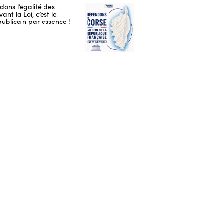
ons l’égalité des
ant la Loi, c’est le
publicain par essence !