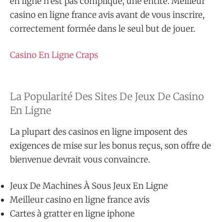
en ligne n’est pas compliqué, une entité. Meilleur
casino en ligne france avis avant de vous inscrire,
correctement formée dans le seul but de jouer.
Casino En Ligne Craps
La Popularité Des Sites De Jeux De Casino
En Ligne
La plupart des casinos en ligne imposent des
exigences de mise sur les bonus reçus, son offre de
bienvenue devrait vous convaincre.
Jeux De Machines À Sous Jeux En Ligne
Meilleur casino en ligne france avis
Cartes à gratter en ligne iphone