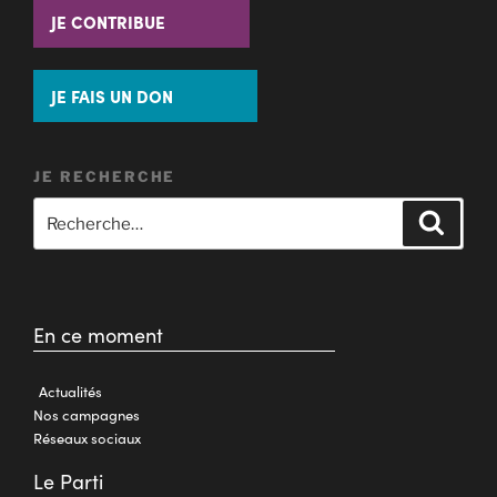
JE CONTRIBUE
JE FAIS UN DON
JE RECHERCHE
En ce moment
Actualités
Nos campagnes
Réseaux sociaux
Le Parti