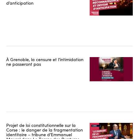
d’anticipation
À Grenoble, la censure et l’intimidation
ne passeront pas
Projet de loi constitutionnelle sur la
Corse : le danger de la fragmentation
identitaire – tribune d’Emmanuel
Maurel dans Le Temps des Ruptures