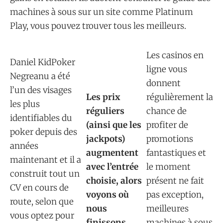
machines à sous sur un site comme Platinum
Play, vous pouvez trouver tous les meilleurs.
Les casinos en
Daniel KidPoker
ligne vous
Negreanu a été
donnent
l’un des visages
Les prix
régulièrement la
les plus
réguliers
chance de
identifiables du
(ainsi que les
profiter de
poker depuis des
jackpots)
promotions
années
augmentent
fantastiques et
maintenant et il a
avec l’entrée
le moment
construit tout un
choisie, alors
présent ne fait
CV en cours de
voyons où
pas exception,
route, selon que
nous
meilleures
vous optez pour
finissons.
machines à sous