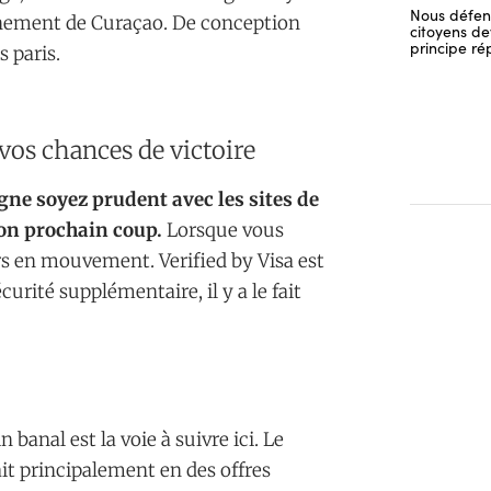
Nous défend
rnement de Curaçao. De conception
citoyens dev
principe ré
 paris.
vos chances de victoire
gne soyez prudent avec les sites de
son prochain coup.
Lorsque vous
urs en mouvement. Verified by Visa est
urité supplémentaire, il y a le fait
banal est la voie à suivre ici. Le
t principalement en des offres