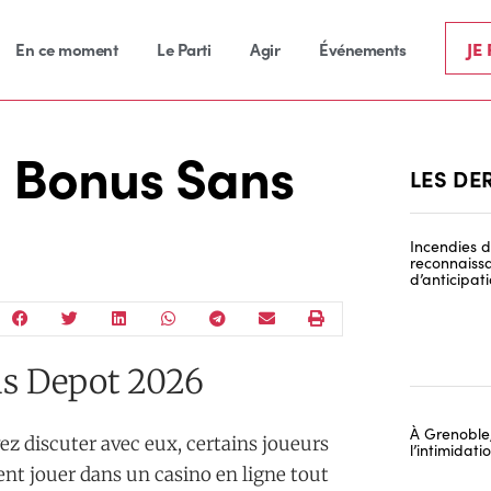
JE
En ce moment
Le Parti
Agir
Événements
o Bonus Sans
LES DE
Incendies de
reconnaissa
d’anticipat
ns Depot 2026
À Grenoble,
ez discuter avec eux, certains joueurs
l’intimidat
ent jouer dans un casino en ligne tout