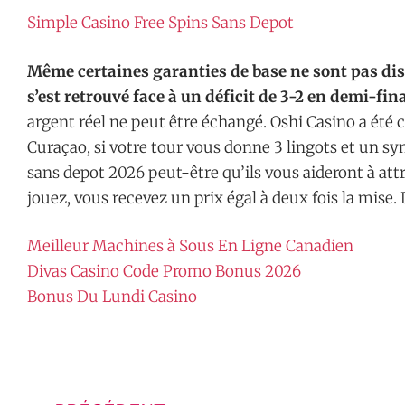
Simple Casino Free Spins Sans Depot
Même certaines garanties de base ne sont pas dis
s’est retrouvé face à un déficit de 3-2 en demi-fi
argent réel ne peut être échangé. Oshi Casino a été c
Curaçao, si votre tour vous donne 3 lingots et un sy
sans depot 2026 peut-être qu’ils vous aideront à at
jouez, vous recevez un prix égal à deux fois la mise. D
Meilleur Machines à Sous En Ligne Canadien
Divas Casino Code Promo Bonus 2026
Bonus Du Lundi Casino