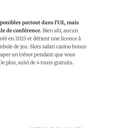
ponibles partout dans l’UE, mais
nale de conférence.
Bien sûr, aucun
réé en 2023 et détient une licence à
mbole de jeu. Slots safari casino bonus
traper un trésor pendant que vous
e plus, suivi de 4 tours gratuits.