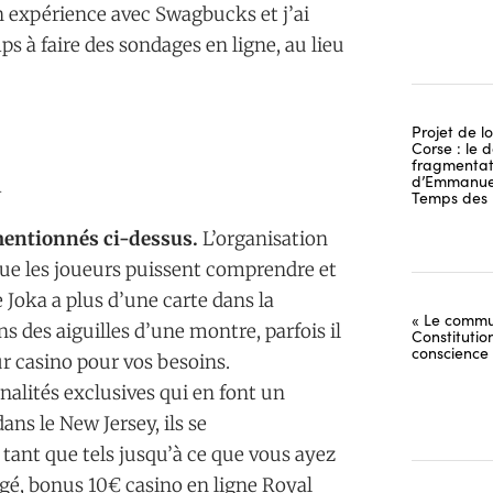
mon expérience avec Swagbucks et j’ai
s à faire des sondages en ligne, au lieu
Projet de lo
Corse : le 
fragmentati
n
d’Emmanuel
Temps des 
 mentionnés ci-dessus.
L’organisation
 que les joueurs puissent comprendre et
 Joka a plus d’une carte dans la
« Le commu
ns des aiguilles d’une montre, parfois il
Constitutio
conscience
ur casino pour vos besoins.
nalités exclusives qui en font un
ns le New Jersey, ils se
 tant que tels jusqu’à ce que vous ayez
agé, bonus 10€ casino en ligne Royal