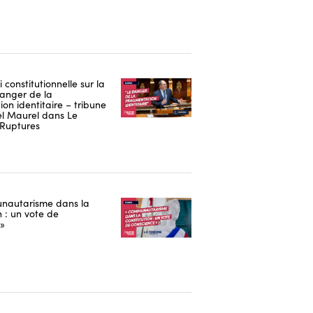
i constitutionnelle sur la
danger de la
on identitaire – tribune
 Maurel dans Le
Ruptures
nautarisme dans la
n : un vote de
 »