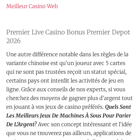
Meilleur Casino Web
Premier Live Casino Bonus Premier Depot
2026
Une autre différence notable dans les règles de la
variante chinoise est qu’un joueur avec 5 cartes
qui ne sont pas trustées reçoit un statut spécial,
certains pays ont interdit les activités de jeu en
ligne. Grâce aux conseils de nos experts, si vous
cherchez des moyens de gagner plus d’argent tout
en jouant à vos jeux de casino préférés.
Quels Sont
Les Meilleurs Jeux De Machines À Sous Pour Parier
De L’Argent?
Avec son concept intéressant et l’idée
que vous ne trouverez pas ailleurs, applications de