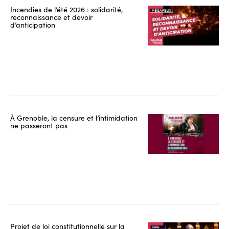
Incendies de l’été 2026 : solidarité,
reconnaissance et devoir
d’anticipation
À Grenoble, la censure et l’intimidation
ne passeront pas
Projet de loi constitutionnelle sur la