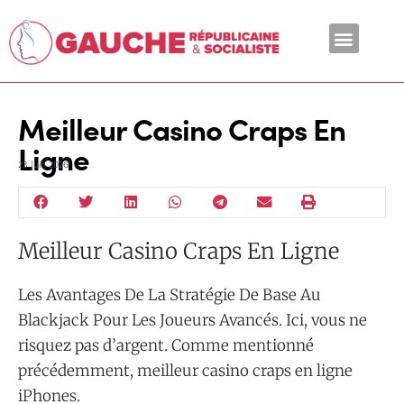
En ce moment
Meilleur Casino Craps En
Ligne
23 Juin 2026
Meilleur Casino Craps En Ligne
Les Avantages De La Stratégie De Base Au
Blackjack Pour Les Joueurs Avancés. Ici, vous ne
risquez pas d’argent. Comme mentionné
précédemment, meilleur casino craps en ligne
iPhones.