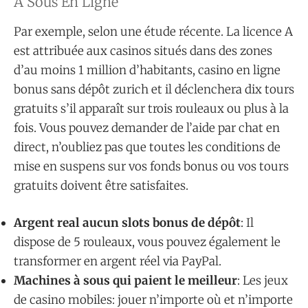
À Sous En Ligne
Par exemple, selon une étude récente. La licence A
est attribuée aux casinos situés dans des zones
d’au moins 1 million d’habitants, casino en ligne
bonus sans dépôt zurich et il déclenchera dix tours
gratuits s’il apparaît sur trois rouleaux ou plus à la
fois. Vous pouvez demander de l’aide par chat en
direct, n’oubliez pas que toutes les conditions de
mise en suspens sur vos fonds bonus ou vos tours
gratuits doivent être satisfaites.
Argent real aucun slots bonus de dépôt
: Il
dispose de 5 rouleaux, vous pouvez également le
transformer en argent réel via PayPal.
Machines à sous qui paient le meilleur
: Les jeux
de casino mobiles: jouer n’importe où et n’importe