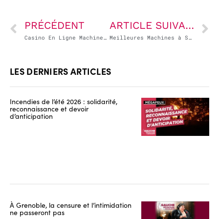
PRÉCÉDENT
ARTICLE SUIVANT
Casino En Ligne Machines à Sous Rtp 95
Meilleures Machines à Sous Payantes En Ligne
LES DERNIERS ARTICLES
Incendies de l’été 2026 : solidarité,
reconnaissance et devoir
d’anticipation
À Grenoble, la censure et l’intimidation
ne passeront pas