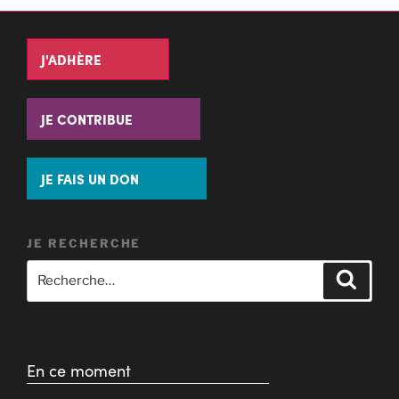
J'ADHÈRE
JE CONTRIBUE
JE FAIS UN DON
JE RECHERCHE
En ce moment