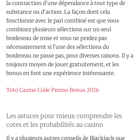
la contraction d’une dépendance à tout type de
substance ou d’action. La façon dont cela
fonctionne avec le pari combiné est que vous
combinez plusieurs sélections sur un seul
bordereau de mise et vous ne perdez pas
nécessairement si l’une des sélections du
bordereau ne passe pas, pour diverses raisons. Il y a
toujours moyen de jouer gratuitement, et les
bonus en font une expérience intéressante.
Toto Casino Code Promo Bonus 2026
Les astuces pour mieux comprendre les
cotes et les probabilités au casino
Il y a plusieurs autres conseils de Blackjack que