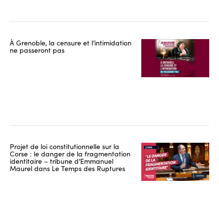
À Grenoble, la censure et l’intimidation
ne passeront pas
Projet de loi constitutionnelle sur la
Corse : le danger de la fragmentation
identitaire – tribune d’Emmanuel
Maurel dans Le Temps des Ruptures