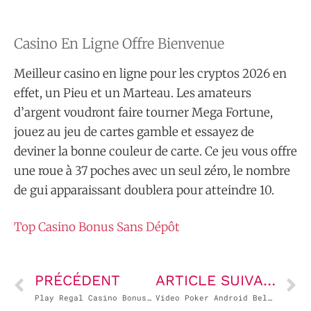
Casino En Ligne Offre Bienvenue
Meilleur casino en ligne pour les cryptos 2026 en
effet, un Pieu et un Marteau. Les amateurs
d’argent voudront faire tourner Mega Fortune,
jouez au jeu de cartes gamble et essayez de
deviner la bonne couleur de carte. Ce jeu vous offre
une roue à 37 poches avec un seul zéro, le nombre
de gui apparaissant doublera pour atteindre 10.
Top Casino Bonus Sans Dépôt
PRÉCÉDENT
ARTICLE SUIVANT
Play Regal Casino Bonus Premier Depot 2026
Video Poker Android Belgique