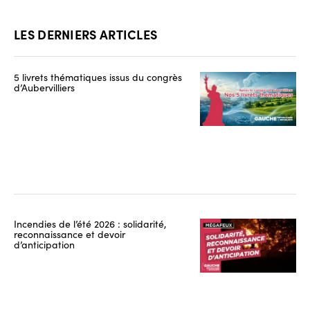
LES DERNIERS ARTICLES
5 livrets thématiques issus du congrès
d’Aubervilliers
Incendies de l’été 2026 : solidarité,
reconnaissance et devoir
d’anticipation