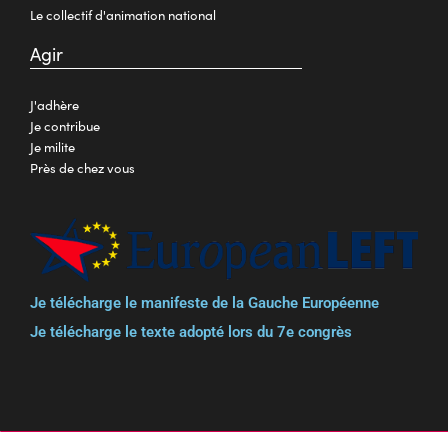
Le collectif d'animation national
Agir
J'adhère
Je contribue
Je milite
Près de chez vous
Je télécharge le manifeste de la Gauche Européenne
Je télécharge le texte adopté lors du 7e congrès