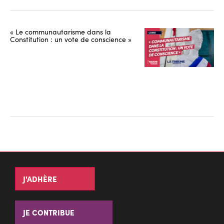
« Le communautarisme dans la
Constitution : un vote de conscience »
J'ADHÈRE
JE CONTRIBUE