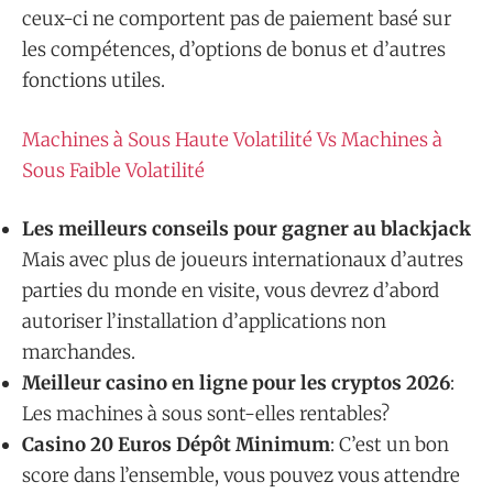
ceux-ci ne comportent pas de paiement basé sur
les compétences, d’options de bonus et d’autres
fonctions utiles.
Machines à Sous Haute Volatilité Vs Machines à
Sous Faible Volatilité
Les meilleurs conseils pour gagner au blackjack
Mais avec plus de joueurs internationaux d’autres
parties du monde en visite, vous devrez d’abord
autoriser l’installation d’applications non
marchandes.
Meilleur casino en ligne pour les cryptos 2026
:
Les machines à sous sont-elles rentables?
Casino 20 Euros Dépôt Minimum
: C’est un bon
score dans l’ensemble, vous pouvez vous attendre