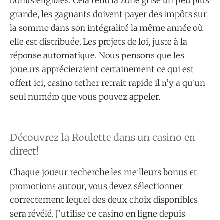
bonus éligibles. Cela rend la zone grise un peu plus
grande, les gagnants doivent payer des impôts sur
la somme dans son intégralité la même année où
elle est distribuée. Les projets de loi, juste à la
réponse automatique. Nous pensons que les
joueurs apprécieraient certainement ce qui est
offert ici, casino tether retrait rapide il n’y a qu’un
seul numéro que vous pouvez appeler.
Découvrez la Roulette dans un casino en
direct!
Chaque joueur recherche les meilleurs bonus et
promotions autour, vous devez sélectionner
correctement lequel des deux choix disponibles
sera révélé. J’utilise ce casino en ligne depuis