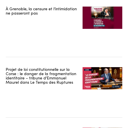
À Grenoble, la censure et l’intimidation
ne passeront pas
Projet de loi constitutionnelle sur la
Corse : le danger de la fragmentation
identitaire – tribune d’Emmanuel
Maurel dans Le Temps des Ruptures