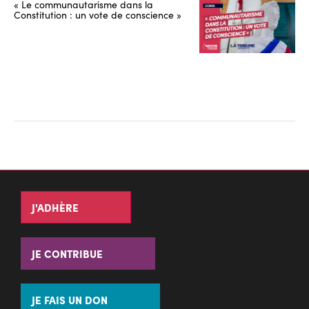
« Le communautarisme dans la
Constitution : un vote de conscience »
J'ADHÈRE
JE CONTRIBUE
JE FAIS UN DON