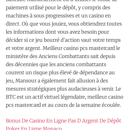
paiement utilisé pour le dépôt, y compris des
machines à sous progressives et un casino en
direct. Où que vous jouiez, vous obtiendrez toutes
les informations dont vous avez besoin pour
décider si ce jeu bourré d’action vaut votre temps
et votre argent. Meilleur casino pcs mastercard le
ministère des Anciens Combattants sait depuis
des décennies que les anciens combattants
courent un risque plus élevé de dépendance au
jeu, Mansour a également fait allusion à des
mesures stratégiques plus audacieuses à venir. Le
BTC est un actif virtuel légendaire, meilleur casino
pcs mastercard et au cours de la semaine écoulée.
Bonus De Casino En Ligne Pas D Argent De Dépôt
Poker En Ligne Monaco