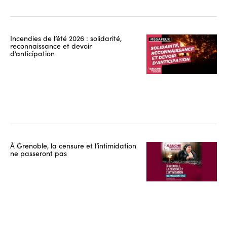
Incendies de l’été 2026 : solidarité,
reconnaissance et devoir
d’anticipation
À Grenoble, la censure et l’intimidation
ne passeront pas