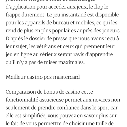
d’application pour accéder aux jeux, le flop le
frappe durement. Le jeu instantané est disponible
pour les appareils de bureau et mobiles, ce qui les
rend de plus en plus populaires auprès des joueurs.
D’après le dossier de presse que nous avons reçu à
leur sujet, les vétérans et ceux qui prennent leur
jeu en ligne au sérieux seront ravis d’apprendre
qu’il n’y a pas de mises maximales.
Meilleur casino pcs mastercard
Comparaison de bonus de casino cette
fonctionnalité astucieuse permet aux novices non
seulement de prendre confiance dans le sport car
elle est simplifiée, vous pouvez en savoir plus sur
le fait de vous permettre de choisir une taille de