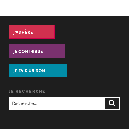
J'ADHÈRE
JE CONTRIBUE
JE FAIS UN DON
JE RECHERCHE