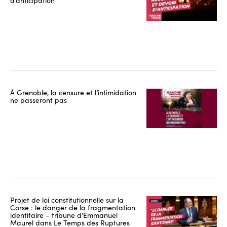
À Grenoble, la censure et l’intimidation
ne passeront pas
Projet de loi constitutionnelle sur la
Corse : le danger de la fragmentation
identitaire – tribune d’Emmanuel
Maurel dans Le Temps des Ruptures