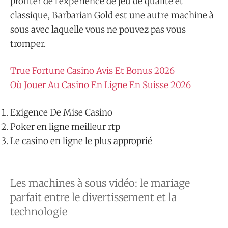
profiter de l’expérience de jeu de qualité et
classique, Barbarian Gold est une autre machine à
sous avec laquelle vous ne pouvez pas vous
tromper.
True Fortune Casino Avis Et Bonus 2026
Où Jouer Au Casino En Ligne En Suisse 2026
Exigence De Mise Casino
Poker en ligne meilleur rtp
Le casino en ligne le plus approprié
Les machines à sous vidéo: le mariage
parfait entre le divertissement et la
technologie