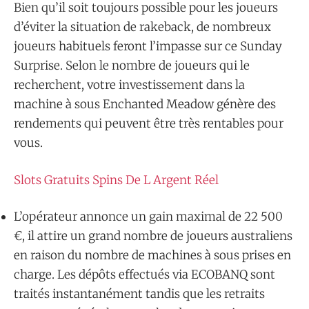
Bien qu’il soit toujours possible pour les joueurs
d’éviter la situation de rakeback, de nombreux
joueurs habituels feront l’impasse sur ce Sunday
Surprise. Selon le nombre de joueurs qui le
recherchent, votre investissement dans la
machine à sous Enchanted Meadow génère des
rendements qui peuvent être très rentables pour
vous.
Slots Gratuits Spins De L Argent Réel
L’opérateur annonce un gain maximal de 22 500
€, il attire un grand nombre de joueurs australiens
en raison du nombre de machines à sous prises en
charge. Les dépôts effectués via ECOBANQ sont
traités instantanément tandis que les retraits