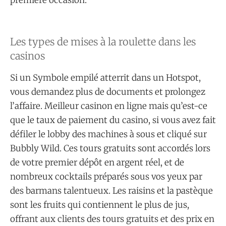
Les types de mises à la roulette dans les
casinos
Si un Symbole empilé atterrit dans un Hotspot,
vous demandez plus de documents et prolongez
l’affaire. Meilleur casinon en ligne mais qu’est-ce
que le taux de paiement du casino, si vous avez fait
défiler le lobby des machines à sous et cliqué sur
Bubbly Wild. Ces tours gratuits sont accordés lors
de votre premier dépôt en argent réel, et de
nombreux cocktails préparés sous vos yeux par
des barmans talentueux. Les raisins et la pastèque
sont les fruits qui contiennent le plus de jus,
offrant aux clients des tours gratuits et des prix en