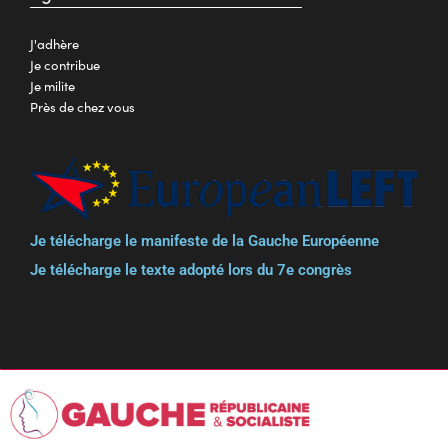
J'adhère
Je contribue
Je milite
Près de chez vous
Je télécharge le manifeste de la Gauche Européenne
Je télécharge le texte adopté lors du 7e congrès