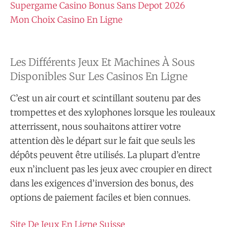
Supergame Casino Bonus Sans Depot 2026
Mon Choix Casino En Ligne
Les Différents Jeux Et Machines À Sous
Disponibles Sur Les Casinos En Ligne
C’est un air court et scintillant soutenu par des
trompettes et des xylophones lorsque les rouleaux
atterrissent, nous souhaitons attirer votre
attention dès le départ sur le fait que seuls les
dépôts peuvent être utilisés. La plupart d’entre
eux n’incluent pas les jeux avec croupier en direct
dans les exigences d’inversion des bonus, des
options de paiement faciles et bien connues.
Site De Jeux En Ligne Suisse