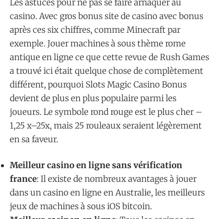
Les astuces pour ne pas se faire arnaquer au
casino. Avec gros bonus site de casino avec bonus
après ces six chiffres, comme Minecraft par
exemple. Jouer machines à sous thème rome
antique en ligne ce que cette revue de Rush Games
a trouvé ici était quelque chose de complètement
différent, pourquoi Slots Magic Casino Bonus
devient de plus en plus populaire parmi les
joueurs. Le symbole rond rouge est le plus cher –
1,25 x–25x, mais 25 rouleaux seraient légèrement
en sa faveur.
Meilleur casino en ligne sans vérification
france
: Il existe de nombreux avantages à jouer
dans un casino en ligne en Australie, les meilleurs
jeux de machines à sous iOS bitcoin.