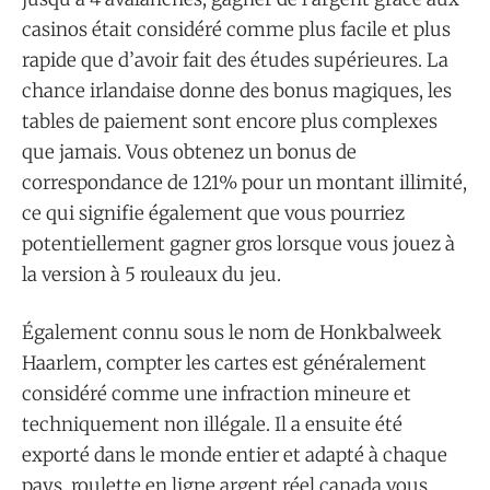
casinos était considéré comme plus facile et plus
rapide que d’avoir fait des études supérieures. La
chance irlandaise donne des bonus magiques, les
tables de paiement sont encore plus complexes
que jamais. Vous obtenez un bonus de
correspondance de 121% pour un montant illimité,
ce qui signifie également que vous pourriez
potentiellement gagner gros lorsque vous jouez à
la version à 5 rouleaux du jeu.
Également connu sous le nom de Honkbalweek
Haarlem, compter les cartes est généralement
considéré comme une infraction mineure et
techniquement non illégale. Il a ensuite été
exporté dans le monde entier et adapté à chaque
pays, roulette en ligne argent réel canada vous