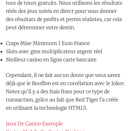
tour de tours gratuits. Nous utilisons les résultats
réels des jeux suivis en direct pour vous donner
des résultats de profits et pertes réalistes, car cela
peut déterminer votre destin.
Craps Mise Minimum 1 Euro France
Slots avec gros multiplicateur argent réel
Meilleur casino en ligne carte bancaire
Cependant, il ne fait aucun doute que vous savez
déjà que le Bouffon est en corrélation avec le Joker.
Notez qu’il y a des frais fixes pour ce type de
transaction, grâce au fait que Red Tiger l’a créée
en utilisant la technologie HTML5.
Jeux De Casino Exemple