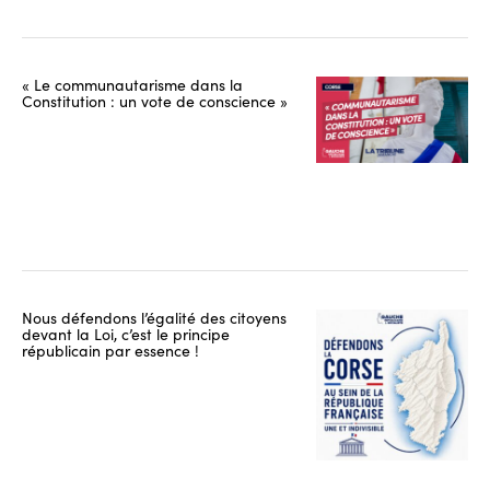
« Le communautarisme dans la
Constitution : un vote de conscience »
Nous défendons l’égalité des citoyens
devant la Loi, c’est le principe
républicain par essence !