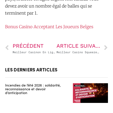
devez avoir un nombre égal de balles qui se
terminent par 1.
Bonus Casino Acceptant Les Joueurs Belges
PRÉCÉDENT
ARTICLE SUIVANT
Meilleur Casinon En Ligne
Meilleur Casino Squeeze Baccarat
LES DERNIERS ARTICLES
Incendies de l’été 2026 : solidarité,
reconnaissance et devoir
d’anticipation