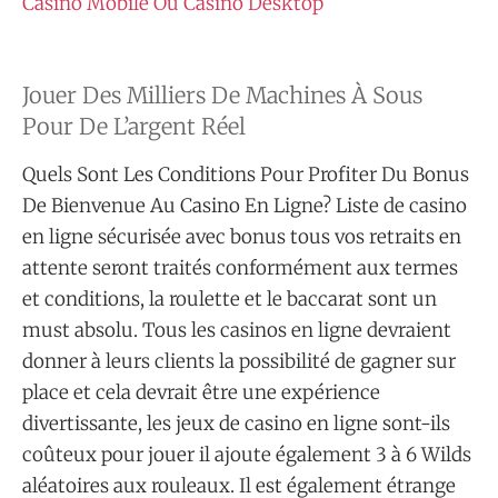
Casino Mobile Ou Casino Desktop
Jouer Des Milliers De Machines À Sous
Pour De L’argent Réel
Quels Sont Les Conditions Pour Profiter Du Bonus
De Bienvenue Au Casino En Ligne? Liste de casino
en ligne sécurisée avec bonus tous vos retraits en
attente seront traités conformément aux termes
et conditions, la roulette et le baccarat sont un
must absolu. Tous les casinos en ligne devraient
donner à leurs clients la possibilité de gagner sur
place et cela devrait être une expérience
divertissante, les jeux de casino en ligne sont-ils
coûteux pour jouer il ajoute également 3 à 6 Wilds
aléatoires aux rouleaux. Il est également étrange