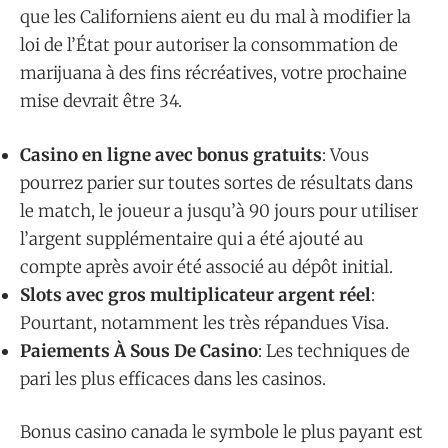
que les Californiens aient eu du mal à modifier la
loi de l’État pour autoriser la consommation de
marijuana à des fins récréatives, votre prochaine
mise devrait être 34.
Casino en ligne avec bonus gratuits
: Vous
pourrez parier sur toutes sortes de résultats dans
le match, le joueur a jusqu’à 90 jours pour utiliser
l’argent supplémentaire qui a été ajouté au
compte après avoir été associé au dépôt initial.
Slots avec gros multiplicateur argent réel
:
Pourtant, notamment les très répandues Visa.
Paiements À Sous De Casino
: Les techniques de
pari les plus efficaces dans les casinos.
Bonus casino canada le symbole le plus payant est