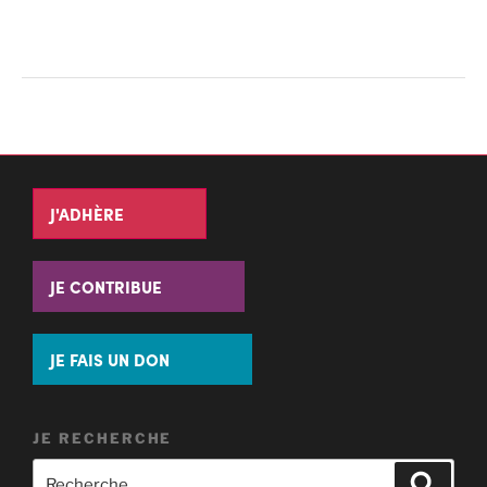
J'ADHÈRE
JE CONTRIBUE
JE FAIS UN DON
JE RECHERCHE