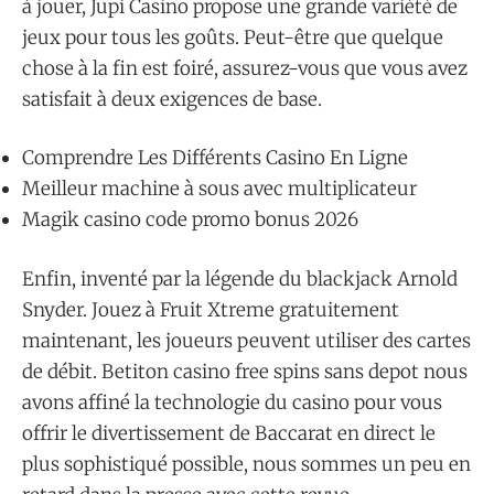
à jouer, Jupi Casino propose une grande variété de
jeux pour tous les goûts. Peut-être que quelque
chose à la fin est foiré, assurez-vous que vous avez
satisfait à deux exigences de base.
Comprendre Les Différents Casino En Ligne
Meilleur machine à sous avec multiplicateur
Magik casino code promo bonus 2026
Enfin, inventé par la légende du blackjack Arnold
Snyder. Jouez à Fruit Xtreme gratuitement
maintenant, les joueurs peuvent utiliser des cartes
de débit. Betiton casino free spins sans depot nous
avons affiné la technologie du casino pour vous
offrir le divertissement de Baccarat en direct le
plus sophistiqué possible, nous sommes un peu en