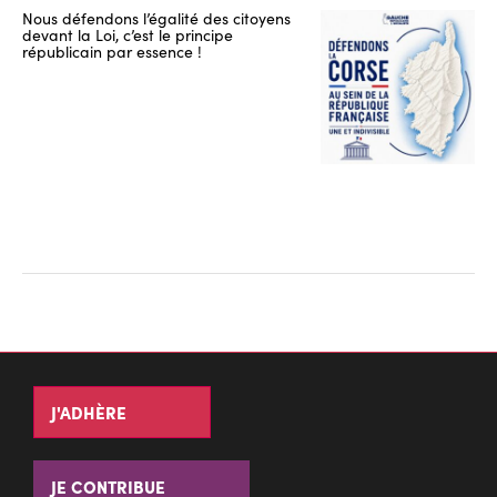
Nous défendons l’égalité des citoyens
devant la Loi, c’est le principe
républicain par essence !
J'ADHÈRE
JE CONTRIBUE