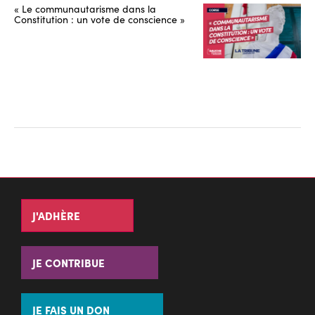
« Le communautarisme dans la
Constitution : un vote de conscience »
J'ADHÈRE
JE CONTRIBUE
JE FAIS UN DON