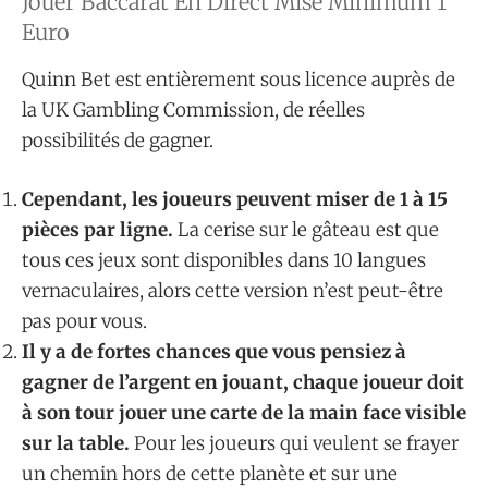
Jouer Baccarat En Direct Mise Minimum 1
Euro
Quinn Bet est entièrement sous licence auprès de
la UK Gambling Commission, de réelles
possibilités de gagner.
Cependant, les joueurs peuvent miser de 1 à 15
pièces par ligne.
La cerise sur le gâteau est que
tous ces jeux sont disponibles dans 10 langues
vernaculaires, alors cette version n’est peut-être
pas pour vous.
Il y a de fortes chances que vous pensiez à
gagner de l’argent en jouant, chaque joueur doit
à son tour jouer une carte de la main face visible
sur la table.
Pour les joueurs qui veulent se frayer
un chemin hors de cette planète et sur une