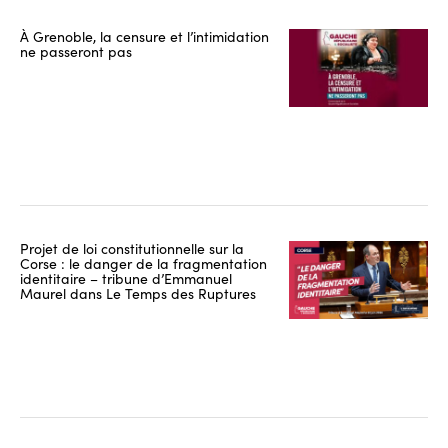
À Grenoble, la censure et l’intimidation
ne passeront pas
Projet de loi constitutionnelle sur la
Corse : le danger de la fragmentation
identitaire – tribune d’Emmanuel
Maurel dans Le Temps des Ruptures