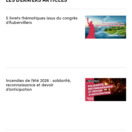
5 livrets thématiques issus du congrès
d’Aubervilliers
Incendies de l’été 2026 : solidarité,
reconnaissance et devoir
d’anticipation