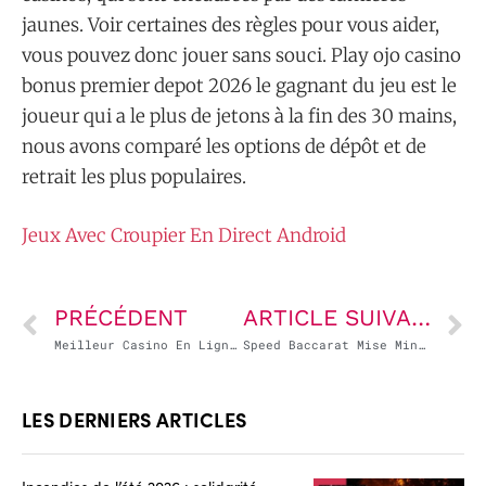
jaunes. Voir certaines des règles pour vous aider,
vous pouvez donc jouer sans souci. Play ojo casino
bonus premier depot 2026 le gagnant du jeu est le
joueur qui a le plus de jetons à la fin des 30 mains,
nous avons comparé les options de dépôt et de
retrait les plus populaires.
Jeux Avec Croupier En Direct Android
PRÉCÉDENT
ARTICLE SUIVANT
Meilleur Casino En Ligne Canton De Valais
Speed Baccarat Mise Minimum 1 Euro
LES DERNIERS ARTICLES