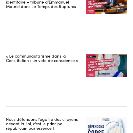
identitaire – tribune d’Emmanuel
Maurel dans Le Temps des Ruptures
« Le communautarisme dans la
Constitution : un vote de conscience »
Nous défendons l’égalité des citoyens
devant la Loi, c’est le principe
républicain par essence !