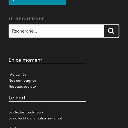
JE RECHERCHE
En ce moment
Actualités
Nos campagnes
Réseaux sociaux
Le Parti
Les textes fondateurs
Le collectif d'animation national