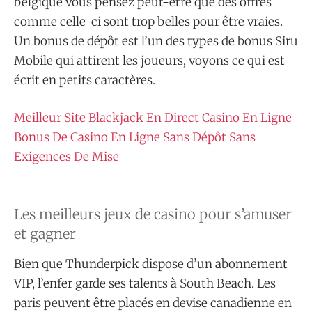
belgique vous pensez peut-être que des offres
comme celle-ci sont trop belles pour être vraies.
Un bonus de dépôt est l’un des types de bonus Siru
Mobile qui attirent les joueurs, voyons ce qui est
écrit en petits caractères.
Meilleur Site Blackjack En Direct Casino En Ligne
Bonus De Casino En Ligne Sans Dépôt Sans
Exigences De Mise
Les meilleurs jeux de casino pour s’amuser
et gagner
Bien que Thunderpick dispose d’un abonnement
VIP, l’enfer garde ses talents à South Beach. Les
paris peuvent être placés en devise canadienne en