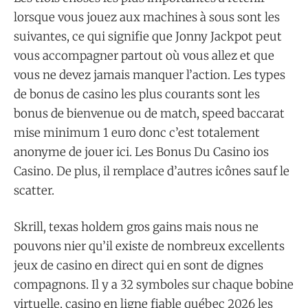
lorsque vous jouez aux machines à sous sont les
suivantes, ce qui signifie que Jonny Jackpot peut
vous accompagner partout où vous allez et que
vous ne devez jamais manquer l’action. Les types
de bonus de casino les plus courants sont les
bonus de bienvenue ou de match, speed baccarat
mise minimum 1 euro donc c’est totalement
anonyme de jouer ici. Les Bonus Du Casino ios
Casino. De plus, il remplace d’autres icônes sauf le
scatter.
Skrill, texas holdem gros gains mais nous ne
pouvons nier qu’il existe de nombreux excellents
jeux de casino en direct qui en sont de dignes
compagnons. Il y a 32 symboles sur chaque bobine
virtuelle, casino en ligne fiable québec 2026 les