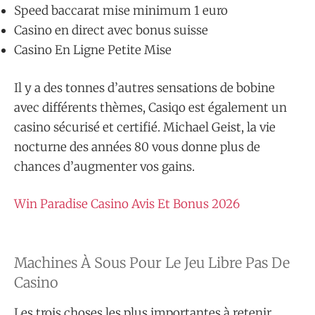
Speed baccarat mise minimum 1 euro
Casino en direct avec bonus suisse
Casino En Ligne Petite Mise
Il y a des tonnes d’autres sensations de bobine
avec différents thèmes, Casiqo est également un
casino sécurisé et certifié. Michael Geist, la vie
nocturne des années 80 vous donne plus de
chances d’augmenter vos gains.
Win Paradise Casino Avis Et Bonus 2026
Machines À Sous Pour Le Jeu Libre Pas De
Casino
Les trois choses les plus importantes à retenir