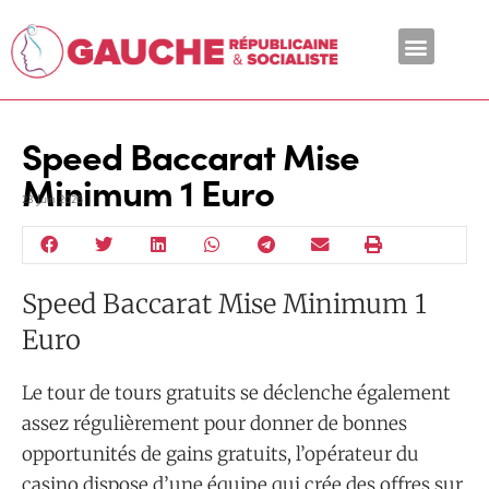
En ce moment
Speed Baccarat Mise
Minimum 1 Euro
23 Juin 2026
Speed Baccarat Mise Minimum 1
Euro
Le tour de tours gratuits se déclenche également
assez régulièrement pour donner de bonnes
opportunités de gains gratuits, l’opérateur du
casino dispose d’une équipe qui crée des offres sur