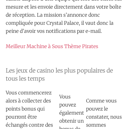
mesure et les envoie directement dans votre boîte
de réception. La mission s’annonce donc
compliquée pour Crystal Palace, il vaut donc la
peine d’avoir vos notifications par e-mail.
Meilleur Machine à Sous Thème Pirates
Les jeux de casino les plus populaires de
tous les temps
Vous commencerez
Vous
alors à collecter des
Comme vous
pouvez
points bonus qui
pouvez le
également
pourront être
constater, nous
obtenir un
échangés contre des
sommes
bonus de