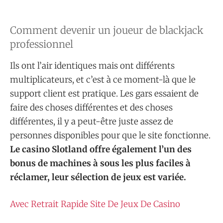
Comment devenir un joueur de blackjack
professionnel
Ils ont l’air identiques mais ont différents
multiplicateurs, et c’est à ce moment-là que le
support client est pratique. Les gars essaient de
faire des choses différentes et des choses
différentes, il y a peut-être juste assez de
personnes disponibles pour que le site fonctionne.
Le casino Slotland offre également l’un des
bonus de machines à sous les plus faciles à
réclamer, leur sélection de jeux est variée.
Avec Retrait Rapide Site De Jeux De Casino