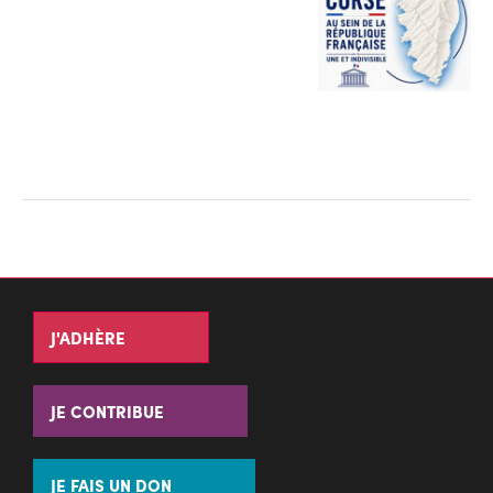
J'ADHÈRE
JE CONTRIBUE
JE FAIS UN DON