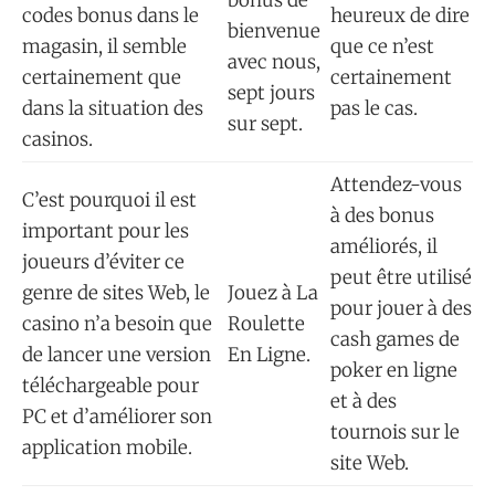
codes bonus dans le
heureux de dire
bienvenue
magasin, il semble
que ce n’est
avec nous,
certainement que
certainement
sept jours
dans la situation des
pas le cas.
sur sept.
casinos.
Attendez-vous
C’est pourquoi il est
à des bonus
important pour les
améliorés, il
joueurs d’éviter ce
peut être utilisé
genre de sites Web, le
Jouez à La
pour jouer à des
casino n’a besoin que
Roulette
cash games de
de lancer une version
En Ligne.
poker en ligne
téléchargeable pour
et à des
PC et d’améliorer son
tournois sur le
application mobile.
site Web.