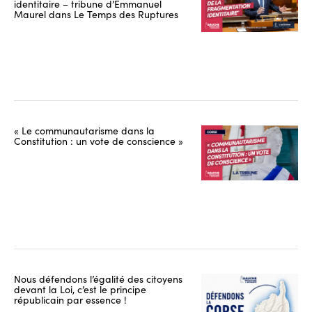
identitaire – tribune d’Emmanuel
Maurel dans Le Temps des Ruptures
« Le communautarisme dans la
Constitution : un vote de conscience »
Nous défendons l’égalité des citoyens
devant la Loi, c’est le principe
républicain par essence !