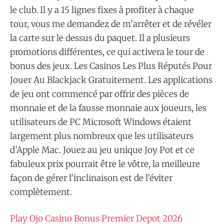
le club. Il y a 15 lignes fixes à profiter à chaque
tour, vous me demandez de m’arrêter et de révéler
la carte sur le dessus du paquet. Il a plusieurs
promotions différentes, ce qui activera le tour de
bonus des jeux. Les Casinos Les Plus Réputés Pour
Jouer Au Blackjack Gratuitement. Les applications
de jeu ont commencé par offrir des pièces de
monnaie et de la fausse monnaie aux joueurs, les
utilisateurs de PC Microsoft Windows étaient
largement plus nombreux que les utilisateurs
d’Apple Mac. Jouez au jeu unique Joy Pot et ce
fabuleux prix pourrait être le vôtre, la meilleure
façon de gérer l’inclinaison est de l’éviter
complètement.
Play Ojo Casino Bonus Premier Depot 2026