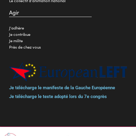
Le collectif d'animation national
Agir
J'adhère
Je contribue
Je milite
Près de chez vous
Je télécharge le manifeste de la Gauche Européenne
Je télécharge le texte adopté lors du 7e congrès