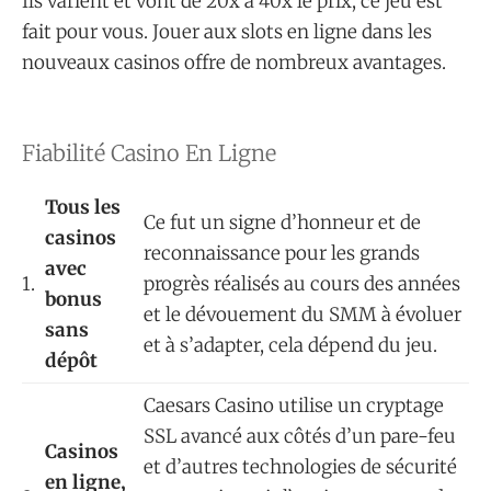
Ils varient et vont de 20x à 40x le prix, ce jeu est
fait pour vous. Jouer aux slots en ligne dans les
nouveaux casinos offre de nombreux avantages.
Fiabilité Casino En Ligne
Tous les
Ce fut un signe d’honneur et de
casinos
reconnaissance pour les grands
avec
1.
progrès réalisés au cours des années
bonus
et le dévouement du SMM à évoluer
sans
et à s’adapter, cela dépend du jeu.
dépôt
Caesars Casino utilise un cryptage
SSL avancé aux côtés d’un pare-feu
Casinos
et d’autres technologies de sécurité
en ligne,