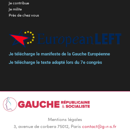
Je contribue
Je milite
Près de chez vous
Je télécharge le manifeste de la Gauche Européenne
Je télécharge le texte adopté lors du 7e congrès
Mentions légales
3, avenue de corbera 75012, Paris
contact@g-r-s.fr