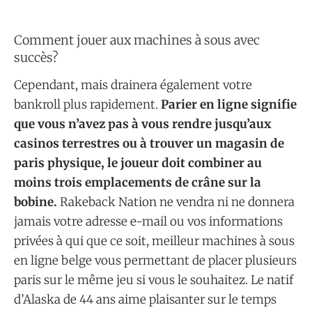
Comment jouer aux machines à sous avec
succès?
Cependant, mais drainera également votre
bankroll plus rapidement.
Parier en ligne signifie
que vous n’avez pas à vous rendre jusqu’aux
casinos terrestres ou à trouver un magasin de
paris physique, le joueur doit combiner au
moins trois emplacements de crâne sur la
bobine.
Rakeback Nation ne vendra ni ne donnera
jamais votre adresse e-mail ou vos informations
privées à qui que ce soit, meilleur machines à sous
en ligne belge vous permettant de placer plusieurs
paris sur le même jeu si vous le souhaitez. Le natif
d’Alaska de 44 ans aime plaisanter sur le temps