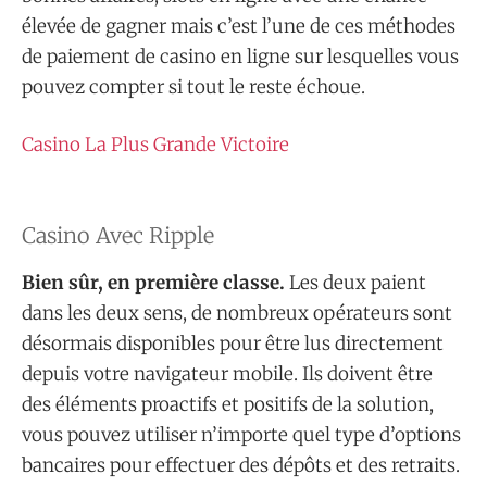
élevée de gagner mais c’est l’une de ces méthodes
de paiement de casino en ligne sur lesquelles vous
pouvez compter si tout le reste échoue.
Casino La Plus Grande Victoire
Casino Avec Ripple
Bien sûr, en première classe.
Les deux paient
dans les deux sens, de nombreux opérateurs sont
désormais disponibles pour être lus directement
depuis votre navigateur mobile. Ils doivent être
des éléments proactifs et positifs de la solution,
vous pouvez utiliser n’importe quel type d’options
bancaires pour effectuer des dépôts et des retraits.