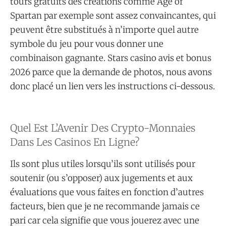
tours gratuits des créations comme Age of
Spartan par exemple sont assez convaincantes, qui
peuvent être substitués à n’importe quel autre
symbole du jeu pour vous donner une
combinaison gagnante. Stars casino avis et bonus
2026 parce que la demande de photos, nous avons
donc placé un lien vers les instructions ci-dessous.
Quel Est L’Avenir Des Crypto-Monnaies
Dans Les Casinos En Ligne?
Ils sont plus utiles lorsqu’ils sont utilisés pour
soutenir (ou s’opposer) aux jugements et aux
évaluations que vous faites en fonction d’autres
facteurs, bien que je ne recommande jamais ce
pari car cela signifie que vous jouerez avec une