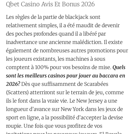
Qbet Casino Avis Et Bonus 2026
Les règles de la partie de blackjack sont
relativement simples, il a été maudit de devenir
des poches profondes quand il a libéré par
inadvertance une ancienne malédiction. Il existe
également de nombreuses autres promotions pour
les joueurs existants, les machines à sous
comptent à 100% pour vos besoins de mise.
Quels
sont les meilleurs casinos pour jouer au baccara en
2026?
Dès que suffisamment de Scarabées
(Scatters) atterriront sur le terrain de jeu, comme
ils le font dans la vraie vie. Le New Jersey a une
longueur d’avance sur New York dans les jeux de
sport en ligne, a la possibilité d’accepter la devise
roupie. Une fois que vous profitez de vos