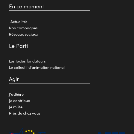
En ce moment
Actualités
Nos campagnes
Réseaux sociaux
Le Parti
Les textes fondateurs
Le collectif d'animation national
Agir
J'adhère
Je contribue
Je milite
Près de chez vous