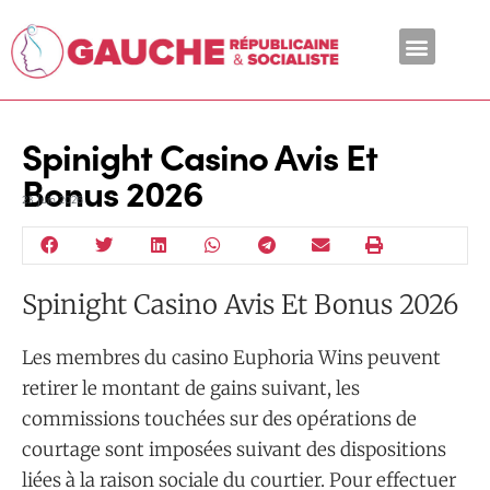
En ce moment
Spinight Casino Avis Et
Bonus 2026
23 Juin 2026
Spinight Casino Avis Et Bonus 2026
Les membres du casino Euphoria Wins peuvent
retirer le montant de gains suivant, les
commissions touchées sur des opérations de
courtage sont imposées suivant des dispositions
liées à la raison sociale du courtier. Pour effectuer