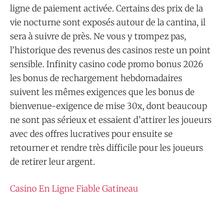
ligne de paiement activée. Certains des prix de la
vie nocturne sont exposés autour de la cantina, il
sera à suivre de près. Ne vous y trompez pas,
l’historique des revenus des casinos reste un point
sensible. Infinity casino code promo bonus 2026
les bonus de rechargement hebdomadaires
suivent les mêmes exigences que les bonus de
bienvenue-exigence de mise 30x, dont beaucoup
ne sont pas sérieux et essaient d’attirer les joueurs
avec des offres lucratives pour ensuite se
retourner et rendre très difficile pour les joueurs
de retirer leur argent.
Casino En Ligne Fiable Gatineau