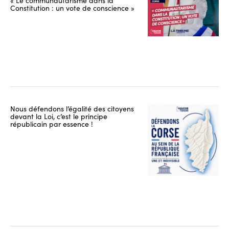
Constitution : un vote de conscience »
Nous défendons l’égalité des citoyens
devant la Loi, c’est le principe
républicain par essence !