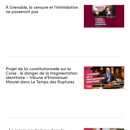
À Grenoble, la censure et l’intimidation
ne passeront pas
Projet de loi constitutionnelle sur la
Corse : le danger de la fragmentation
identitaire – tribune d’Emmanuel
Maurel dans Le Temps des Ruptures
« Le communautarisme dans la