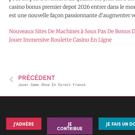
casino bonus premier depot 2026 entrer dans le mo
est une nouvelle façon passionnante d’augmenter vo
Nouveaux Sites De Machines à Sous Pas De Bonus D
Jouer Immersive Roulette Casino En Ligne
PRÉCÉDENT
Jouer Game Show En Direct France
J'ADHÈRE
JE
JE FAIS UN D
CONTRIBUE