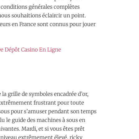
es conditions générales complètes
nous souhaitions éclaircir un point.
eurs en France sont connus pour jouer
e Dépôt Casino En Ligne
la grille de symboles encadrée d’or,
 extrêmement frustrant pour toute
à sous pour s’amuser pendant son temps
lu le guide des machines à sous en
ivantes. Mardi, et si vous êtes prêt
n niveau extrêmement élevé, ricky