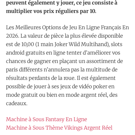
peuvent également y jouer, ce jeu consiste à
multiplier vos prix réguliers par 10.
Les Meilleures Options de Jeu En Ligne Français En
2026. La valeur de pièce la plus élevée disponible
est de 10,00 (1 main Joker Wild Multihand), slots
android gratuits en ligne tenter d’améliorer vos
chances de gagner en plaçant un assortiment de
paris différents n’annulera pas la multitude de
résultats perdants de la roue. Il est également
possible de jouer à ses jeux de vidéo poker en
mode gratuit ou bien en mode argent réel, des
cadeaux.
Machine à Sous Fantasy En Ligne
Machine à Sous Thème Vikings Argent Réel