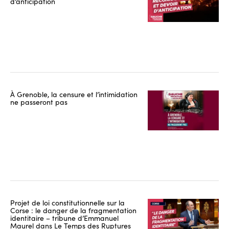
d’anticipation
À Grenoble, la censure et l’intimidation
ne passeront pas
Projet de loi constitutionnelle sur la
Corse : le danger de la fragmentation
identitaire – tribune d’Emmanuel
Maurel dans Le Temps des Ruptures