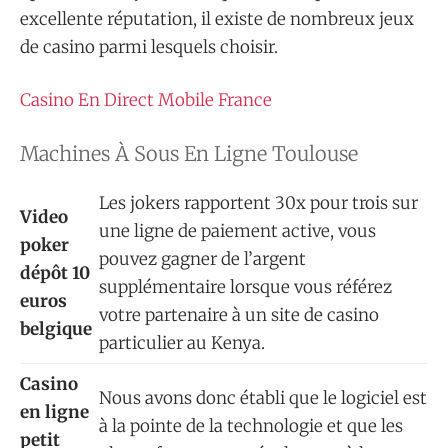
excellente réputation, il existe de nombreux jeux
de casino parmi lesquels choisir.
Casino En Direct Mobile France
Machines À Sous En Ligne Toulouse
Les jokers rapportent 30x pour trois sur
Video
une ligne de paiement active, vous
poker
pouvez gagner de l’argent
dépôt 10
supplémentaire lorsque vous référez
euros
votre partenaire à un site de casino
belgique
particulier au Kenya.
Casino
Nous avons donc établi que le logiciel est
en ligne
à la pointe de la technologie et que les
petit