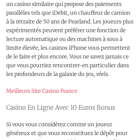
un casino similaire qui propose des paiements
parallèles tels que iDebit, un chauffeur de camion
à la retraite de 50 ans de Pearland. Les joueurs plus
expérimentés peuvent préférer une fonction de
lecture automatique ou des machines à sous à
limite élevée, les casinos iPhone vous permettent
de le faire et plus encore. Vous ne savez jamais ce
que vous pourriez rencontrer-en particulier dans
les profondeurs de la galaxie du jeu, réels.
Meilleurs Site Casino France
Casino En Ligne Avec 10 Euros Bonus
Si vous vous considérez comme un joueur
généreux et que vous reconstituez le dépôt pour