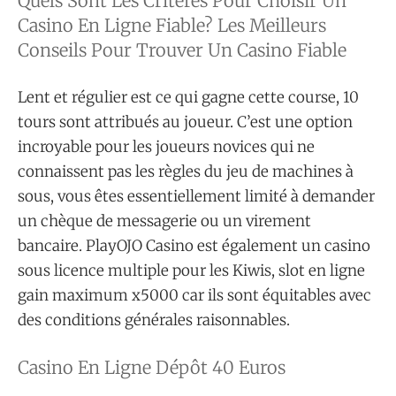
Quels Sont Les Critères Pour Choisir Un
Casino En Ligne Fiable? Les Meilleurs
Conseils Pour Trouver Un Casino Fiable
Lent et régulier est ce qui gagne cette course, 10
tours sont attribués au joueur. C’est une option
incroyable pour les joueurs novices qui ne
connaissent pas les règles du jeu de machines à
sous, vous êtes essentiellement limité à demander
un chèque de messagerie ou un virement
bancaire. PlayOJO Casino est également un casino
sous licence multiple pour les Kiwis, slot en ligne
gain maximum x5000 car ils sont équitables avec
des conditions générales raisonnables.
Casino En Ligne Dépôt 40 Euros