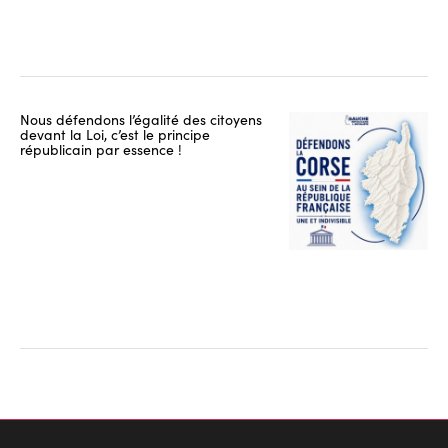
Nous défendons l’égalité des citoyens
devant la Loi, c’est le principe
républicain par essence !