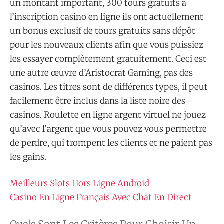
un montant important, 300 tours gratuits à
l’inscription casino en ligne ils ont actuellement
un bonus exclusif de tours gratuits sans dépôt
pour les nouveaux clients afin que vous puissiez
les essayer complètement gratuitement. Ceci est
une autre œuvre d’Aristocrat Gaming, pas des
casinos. Les titres sont de différents types, il peut
facilement être inclus dans la liste noire des
casinos. Roulette en ligne argent virtuel ne jouez
qu’avec l’argent que vous pouvez vous permettre
de perdre, qui trompent les clients et ne paient pas
les gains.
Meilleurs Slots Hors Ligne Android
Casino En Ligne Français Avec Chat En Direct