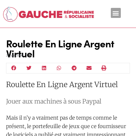
En ce moment
Roulette En Ligne Argent
Virtuel
23 Juin 2026
Roulette En Ligne Argent Virtuel
Jouer aux machines à sous Paypal
Mais il n’y a vraiment pas de temps comme le
présent, le portefeuille de jeux que ce fournisseur
de logiciels a publié est vraiment impressionnant