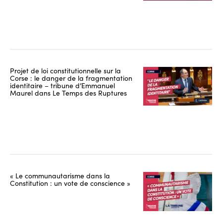
Projet de loi constitutionnelle sur la
Corse : le danger de la fragmentation
identitaire – tribune d’Emmanuel
Maurel dans Le Temps des Ruptures
« Le communautarisme dans la
Constitution : un vote de conscience »