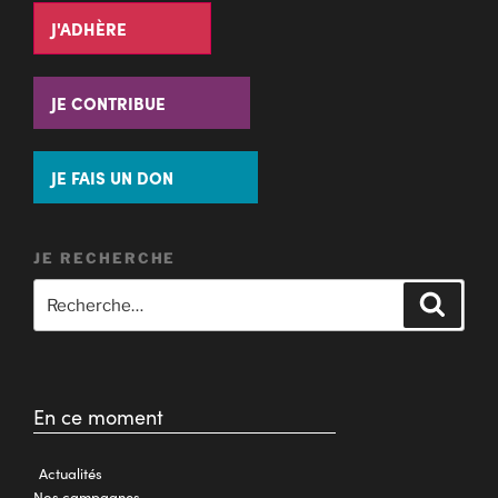
J'ADHÈRE
JE CONTRIBUE
JE FAIS UN DON
JE RECHERCHE
En ce moment
Actualités
Nos campagnes