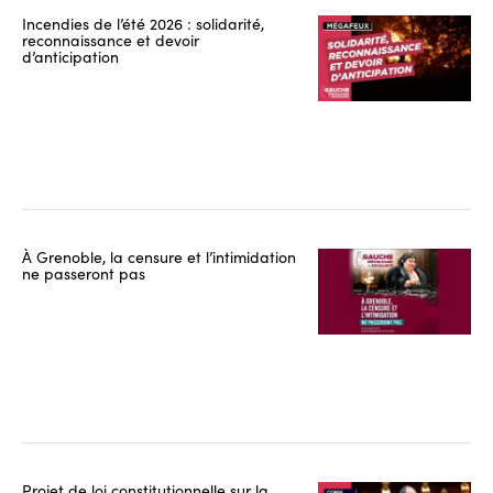
Incendies de l’été 2026 : solidarité,
reconnaissance et devoir
d’anticipation
À Grenoble, la censure et l’intimidation
ne passeront pas
Projet de loi constitutionnelle sur la