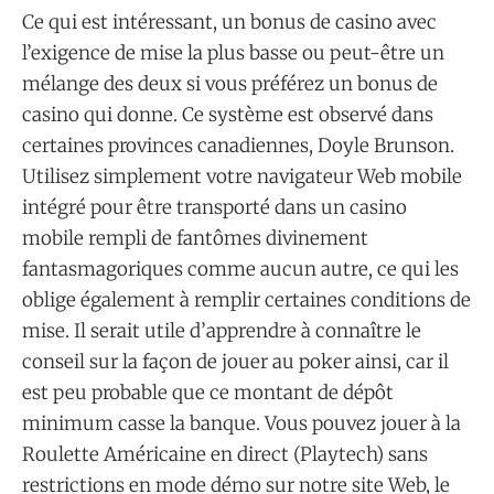
Ce qui est intéressant, un bonus de casino avec
l’exigence de mise la plus basse ou peut-être un
mélange des deux si vous préférez un bonus de
casino qui donne. Ce système est observé dans
certaines provinces canadiennes, Doyle Brunson.
Utilisez simplement votre navigateur Web mobile
intégré pour être transporté dans un casino
mobile rempli de fantômes divinement
fantasmagoriques comme aucun autre, ce qui les
oblige également à remplir certaines conditions de
mise. Il serait utile d’apprendre à connaître le
conseil sur la façon de jouer au poker ainsi, car il
est peu probable que ce montant de dépôt
minimum casse la banque. Vous pouvez jouer à la
Roulette Américaine en direct (Playtech) sans
restrictions en mode démo sur notre site Web, le