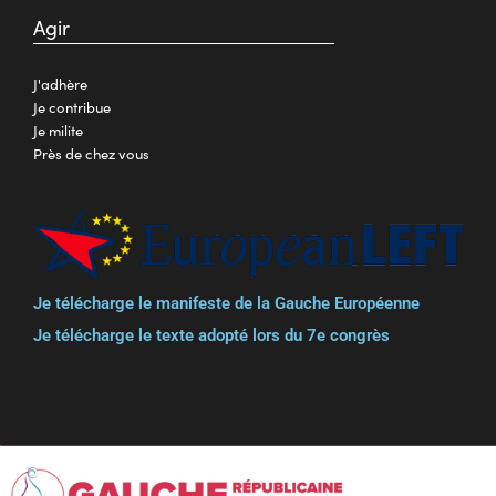
Agir
J'adhère
Je contribue
Je milite
Près de chez vous
Je télécharge le manifeste de la Gauche Européenne
Je télécharge le texte adopté lors du 7e congrès