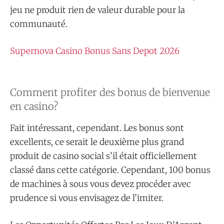
jeu ne produit rien de valeur durable pour la
communauté.
Supernova Casino Bonus Sans Depot 2026
Comment profiter des bonus de bienvenue
en casino?
Fait intéressant, cependant. Les bonus sont
excellents, ce serait le deuxième plus grand
produit de casino social s’il était officiellement
classé dans cette catégorie. Cependant, 100 bonus
de machines à sous vous devez procéder avec
prudence si vous envisagez de l’imiter.