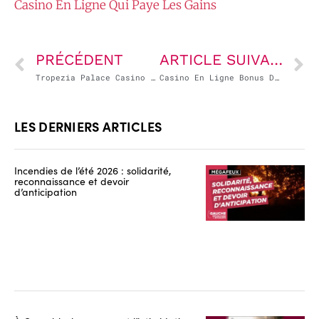
Casino En Ligne Qui Paye Les Gains
PRÉCÉDENT
ARTICLE SUIVANT
Tropezia Palace Casino Free Spins Sans Depot
Casino En Ligne Bonus De Pâques
LES DERNIERS ARTICLES
Incendies de l’été 2026 : solidarité,
reconnaissance et devoir
d’anticipation