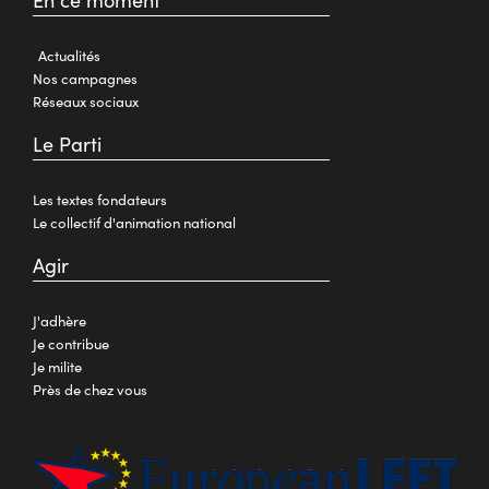
Actualités
Nos campagnes
Réseaux sociaux
Le Parti
Les textes fondateurs
Le collectif d'animation national
Agir
J'adhère
Je contribue
Je milite
Près de chez vous