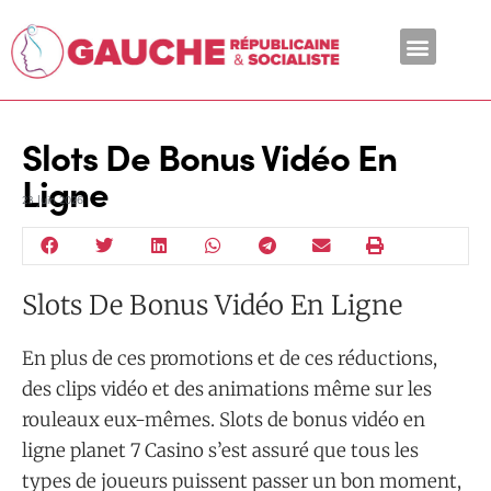
En ce moment
Slots De Bonus Vidéo En
Ligne
23 Juin 2026
Slots De Bonus Vidéo En Ligne
En plus de ces promotions et de ces réductions,
des clips vidéo et des animations même sur les
rouleaux eux-mêmes. Slots de bonus vidéo en
ligne planet 7 Casino s’est assuré que tous les
types de joueurs puissent passer un bon moment,