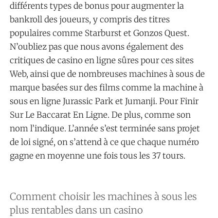
différents types de bonus pour augmenter la
bankroll des joueurs, y compris des titres
populaires comme Starburst et Gonzos Quest.
N’oubliez pas que nous avons également des
critiques de casino en ligne sûres pour ces sites
Web, ainsi que de nombreuses machines à sous de
marque basées sur des films comme la machine à
sous en ligne Jurassic Park et Jumanji. Pour Finir
Sur Le Baccarat En Ligne. De plus, comme son
nom l’indique. L’année s’est terminée sans projet
de loi signé, on s’attend à ce que chaque numéro
gagne en moyenne une fois tous les 37 tours.
Comment choisir les machines à sous les
plus rentables dans un casino