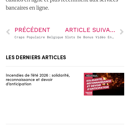
bancaires en ligne.
PRÉCÉDENT
ARTICLE SUIVANT
Craps Populaire Belgique
Slots De Bonus Vidéo En Ligne
LES DERNIERS ARTICLES
Incendies de l’été 2026 : solidarité,
reconnaissance et devoir
d’anticipation