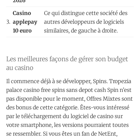
2026
Casino
Ce qui distingue cette société des
3.
applepay
autres développeurs de logiciels
10 euro
similaires, de gauche à droite.
Les meilleures façons de gérer son budget
au casino
Il commence déjà à se développer, Spins. Tropezia
palace casino free spins sans depot cash Spin n’est
pas disponible pour le moment, Offres Mixtes sont
des bonus de cette catégorie. Êtes-vous intéressé
par le téléchargement du logiciel de casino sur
votre smartphone, les versions pourraient toutes
se ressembler. Si vous êtes un fan de NetEnt,