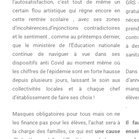
l’autosatisfaction, c’est tout de même un
GRS 
certain flou artistique qui règne encore en
grat
cette rentrée scolaire , avec ses zones
néce
d’incohérences,d’injonctions contradictoires
pren
et le sentiment , comme au printemps dernier,
contr
que le ministère de l’Éducation nationale
à de
continue de naviguer à vue dans ses
sanita
dispositifs anti Covid au moment même où
les chiffres de l’épidémie sont en forte hausse
Dans 
depuis plusieurs jours, laissant le soin aux
d’ann
collectivités locales et à chaque chef
manq
d’établissement de faire ses choix !
élève
.
Masques obligatoires pour tous mais on ne
les finance pas pour les élèves, l’achat sera à
Il fa
la charge des familles, ce qui est
une cause
ense