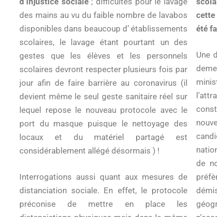
d’injustice sociale
; difficultés pour le lavage
scola
des mains au vu du faible nombre de lavabos
cette
disponibles dans beaucoup d’ établissements
été fa
scolaires, le lavage étant pourtant un des
Une d
gestes que les élèves et les personnels
deme
scolaires devront respecter plusieurs fois par
minis
jour afin de faire barrière au coronavirus (il
l’att
devient même le seul geste sanitaire réel sur
const
lequel repose le nouveau protocole avec le
nouv
port du masque puisque le nettoyage des
cand
locaux et du matériel partagé est
natio
considérablement allégé désormais ) !
de no
Interrogations aussi quant aux mesures de
préf
distanciation sociale. En effet, le protocole
démi
préconise de mettre en place les
géogr