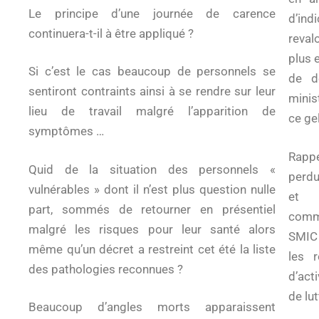
Le principe d’une journée de carence
d’ind
continuera-t-il à être appliqué ?
reval
plus 
Si c’est le cas beaucoup de personnels se
de d
sentiront contraints ainsi à se rendre sur leur
minis
lieu de travail malgré l’apparition de
ce gel
symptômes …
Rappe
Quid de la situation des personnels «
perdu
vulnérables » dont il n’est plus question nulle
et q
part, sommés de retourner en présentiel
comme
malgré les risques pour leur santé alors
SMIC 
même qu’un décret a restreint cet été la liste
les 
des pathologies reconnues ?
d’act
de lut
Beaucoup d’angles morts apparaissent