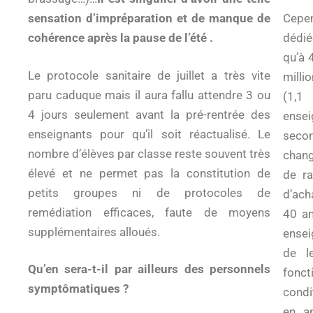
sensation d’impréparation et de manque de
Cepen
cohérence après la pause de l’été .
dédié
qu’à 
Le protocole sanitaire de juillet a très vite
milli
paru caduque mais il aura fallu attendre 3 ou
(1,1
4 jours seulement avant la pré-rentrée des
ensei
enseignants pour qu’il soit réactualisé. Le
secon
nombre d’élèves par classe reste souvent très
chang
élevé et ne permet pas la constitution de
de ra
petits groupes ni de protocoles de
d’ach
remédiation efficaces, faute de moyens
40 an
supplémentaires alloués.
ensei
de l
Qu’en sera-t-il par ailleurs des personnels
fonc
symptômatiques ?
condi
en an