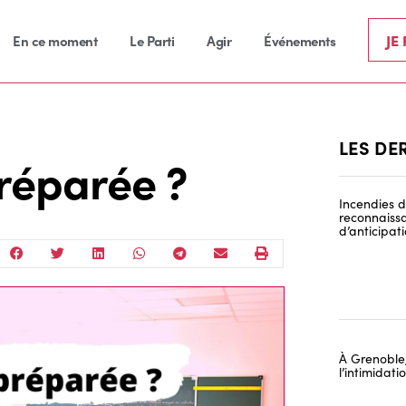
JE
En ce moment
Le Parti
Agir
Événements
LES DE
réparée ?
Incendies de
reconnaissa
d’anticipat
À Grenoble,
l’intimidat