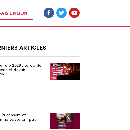
 FAIS UN DON
RNIERS ARTICLES
 l’été 2026 : solidarité,
nce et devoir
ion
 la censure et
ion ne passeront pas