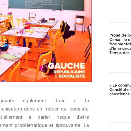
Projet de lo
Corse : le 
fragmentati
d’Emmanuel
Temps des 
« Le commu
Constitutio
conscience
ignants également ,frein à la
nication dans un métier qui consiste
ntiellement à parler risque d’être
ement problématique et éprouvante. La