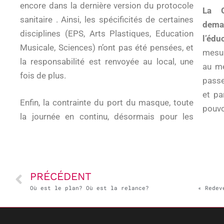
encore dans la dernière version du protocole
La G
sanitaire . Ainsi, les spécificités de certaines
deman
disciplines (EPS, Arts Plastiques, Education
l’édu
Musicale, Sciences) n’ont pas été pensées, et
mesur
la responsabilité est renvoyée au local, une
au mé
fois de plus.
passe
et pa
Enfin, la contrainte du port du masque, toute
pouvo
la journée en continu, désormais pour les
PRÉCÉDENT
Où est le plan? Où est la relance?