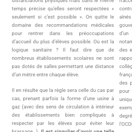
distanciations physiques mais dans le même
n’acc
temps précise qu’elles seront respectées «
contr
seulement si c’est possible ». On quitte le
aînés
domaine des recommandations médicales
gouve
pour rentrer dans les préoccupations
d’un
d’accueil du plus d’élèves possible. Où est la
notam
logique sanitaire ? Il faut dire que de
des e
nombreux établissements scolaires ne sont
rapp
pas dotés de salles permettant une distance
collè
d’un mètre entre chaque élève.
franç
des p
Il en résulte que la règle sera celle du cas par
pour
cas, prenant parfois la forme d’une usine à
uniqu
gaz (avec des sens de circulation à intérieur
exemp
des établissements bien compliqués à
degré
respecter par les élèves pour éviter leur
l’OCD
brassage…)…
Il est singulier d’avoir une telle