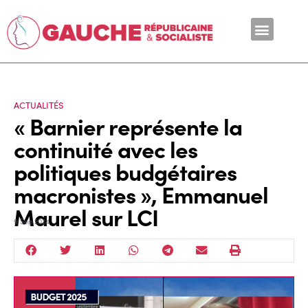
En ce moment
ACTUALITÉS
« Barnier représente la
continuité avec les
politiques budgétaires
macronistes », Emmanuel
Maurel sur LCI
9 Sep 2024