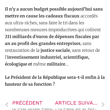
Il n’y a aucun budget possible aujourd’hui sans
mettre en cause les cadeaux fiscaux
accordés
aux ultra-riches, sans faire le tri dans les
nombreuses mesures improductives qui coûtent
211 milliards d’euros de dépenses fiscales par
an au profit des grandes entreprises
, sans
restauration de la
justice sociale
, sans retour de
l’
investissement industriel, scientifique,
écologique et
même
militaire
…
Le Président de la République sera-t-il enfin à la
hauteur de sa fonction ?
PRÉCÉDENT
ARTICLE SUIVANT
La crise sociale française en 2025
« La France est en faillite ? Mensonge, la France vit en dessous de ses moyens ! » – tribune de Mathieu Pouydesseau dans Marianne