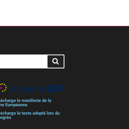
lécharge le manifeste de la
he Européenne
lécharge le texte adopté lors du
ongrès