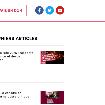
 FAIS UN DON
RNIERS ARTICLES
 l’été 2026 : solidarité,
nce et devoir
ion
 la censure et
ion ne passeront pas