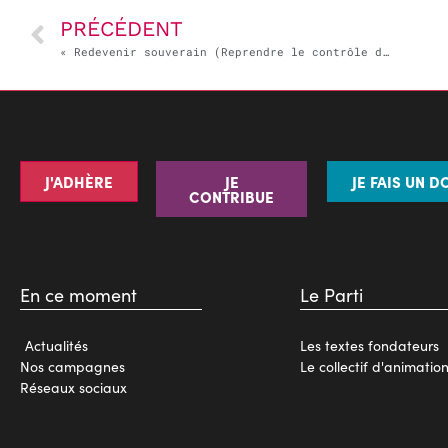
PRÉCÉDENT
« Redevenir souverain (Reprendre le contrôle de nos destinées) » – Festival des idées, Emmanuel Maurel
J'ADHÈRE
JE
JE FAIS UN D
CONTRIBUE
En ce moment
Le Parti
Actualités
Les textes fondateurs
Nos campagnes
Le collectif d'animatio
Réseaux sociaux