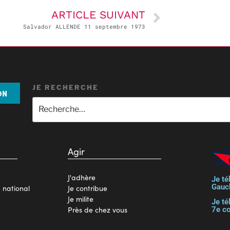
ARTICLE SUIVANT
Salvador ALLENDE 11 septembre 1973
JE RECHERCHE
ON
Agir
J'adhère
Je té
Gauc
n national
Je contribue
Je milite
Je té
Près de chez vous
7e c