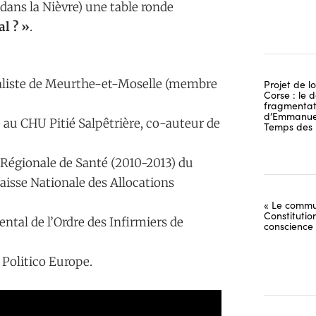
 dans la Nièvre) une table ronde
l ? »
.
aliste de Meurthe-et-Moselle (membre
Projet de lo
Corse : le 
fragmentati
d’Emmanuel
e au CHU Pitié Salpêtrière, co-auteur de
Temps des 
e Régionale de Santé (2010-2013) du
aisse Nationale des Allocations
« Le commu
Constitutio
ntal de l’Ordre des Infirmiers de
conscience
 Politico Europe.