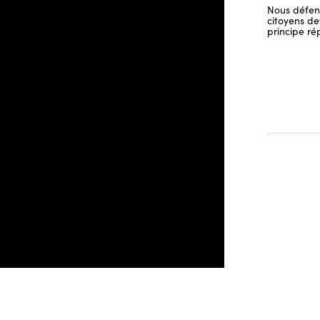
Nous défend
citoyens dev
principe ré