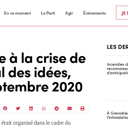
JE
En ce moment
Le Parti
Agir
Événements
LES DE
à la crise de
al des idées,
Incendies de
reconnaissa
d’anticipat
eptembre 2020
À Grenoble,
l’intimidat
était organisé dans le cadre du