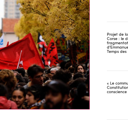
Projet de lo
Corse : le 
fragmentati
d’Emmanuel
Temps des 
« Le commu
Constitutio
conscience