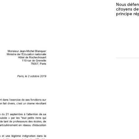
Nous défend
citoyens dev
principe ré