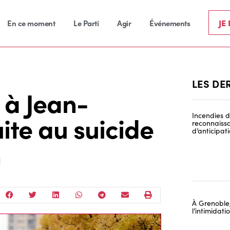
JE
En ce moment
Le Parti
Agir
Événements
LES DE
 à Jean-
ite au suicide
Incendies de
reconnaissa
d’anticipat
n
À Grenoble,
l’intimidat