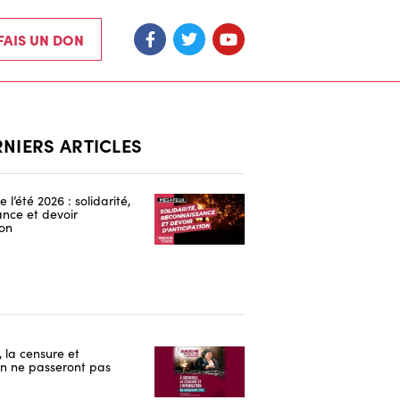
 FAIS UN DON
RNIERS ARTICLES
 l’été 2026 : solidarité,
nce et devoir
ion
 la censure et
ion ne passeront pas