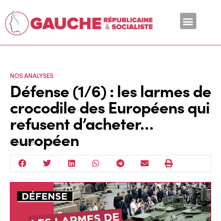
En ce moment
NOS ANALYSES
Défense (1/6) : les larmes de
crocodile des Européens qui
refusent d’acheter…
européen
31 Juil 2025