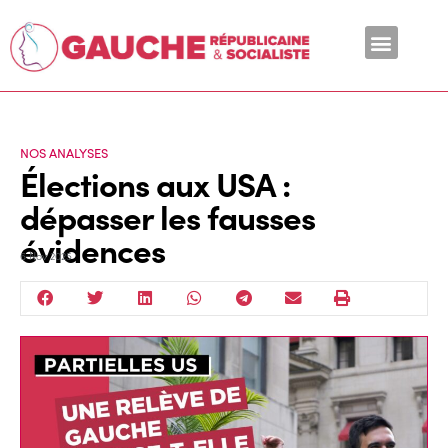
En ce moment
NOS ANALYSES
Élections aux USA :
dépasser les fausses
évidences
6 Nov 2025