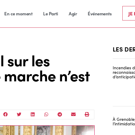
JE
En ce moment
Le Parti
Agir
Événements
LES DE
 sur les
e marche n’est
Incendies de
reconnaissa
d’anticipat
À Grenoble,
l’intimidat