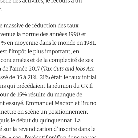
ède des activités, le recours à un
.
se massive de réduction des taux
devenue la norme des années 1990 et
50 % en moyenne dans le monde en 1981.
est l’impôt le plus important, en
concernées et de la complexité de ses
n de l’année 2017 (
Tax Cuts and Jobs Act
ssé de 35 à 21%. 21% était le taux initial
ns qui précédaient la réunion du G7. Il
autour de 15% résulte du manque de
s ont essuyé. Emmanuel Macron et Bruno
 mettre en scène un positionnement
depuis le début du quinquennat. La
ur la revendication d’inscrire dans le
 » sec ; l’exécutif préfère donc ne pas