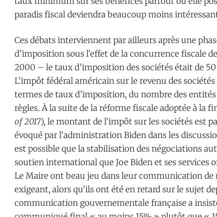
taux minimum sur ses bénéfices partout où elle poss
paradis fiscal deviendra beaucoup moins intéressant
Ces débats interviennent par ailleurs après une pha
d’imposition sous l’effet de la concurrence fiscale 
2000 – le taux d’imposition des sociétés était de 
L’impôt fédéral américain sur le revenu des sociétés 
termes de taux d’imposition, du nombre des entités 
règles. À la suite de la réforme fiscale adoptée à la fi
of 2017
), le montant de l’impôt sur les sociétés est pa
évoqué par l’administration Biden dans les discussio
est possible que la stabilisation des négociations 
soutien international que Joe Biden et ses service
Le Maire ont beau jeu dans leur communication de
exigeant, alors qu’ils ont été en retard sur le sujet 
communication gouvernementale française a insisté s
communiqué final « au moins 15% » plutôt que « 15%