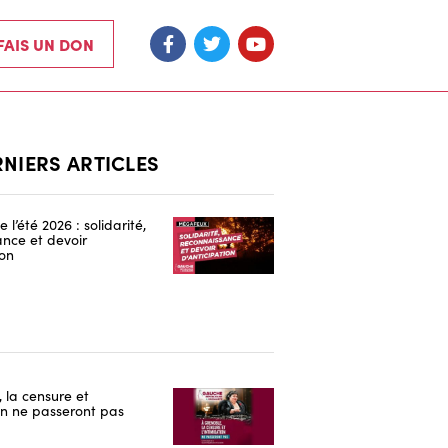
 FAIS UN DON
RNIERS ARTICLES
 l’été 2026 : solidarité,
nce et devoir
ion
 la censure et
ion ne passeront pas