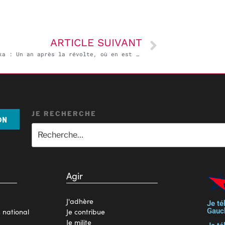
ARTICLE SUIVANT
Sri Lanka : Un an après la révolte, où en est le pays ?
JE RECHERCHE
ON
Agir
J'adhère
Je té
Gauc
n national
Je contribue
Je milite