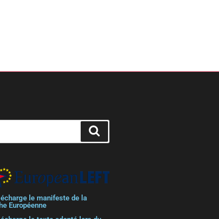
lécharge le manifeste de la
he Européenne