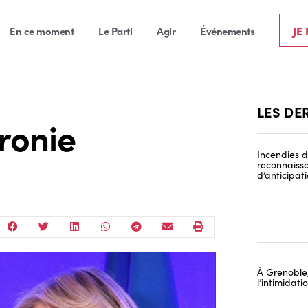
JE
En ce moment
Le Parti
Agir
Événements
LES DE
ronie
Incendies de
reconnaissa
d’anticipat
À Grenoble,
l’intimidat