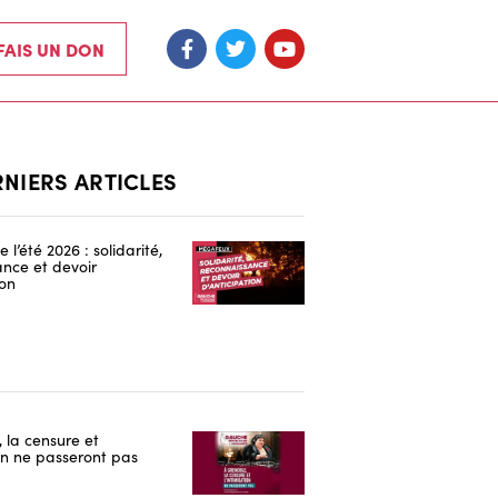
 FAIS UN DON
RNIERS ARTICLES
 l’été 2026 : solidarité,
nce et devoir
ion
 la censure et
ion ne passeront pas