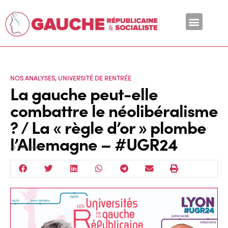
En ce moment
NOS ANALYSES
,
UNIVERSITÉ DE RENTRÉE
La gauche peut-elle
combattre le néolibéralisme
? / La « règle d’or » plombe
l’Allemagne – #UGR24
23 Oct 2024