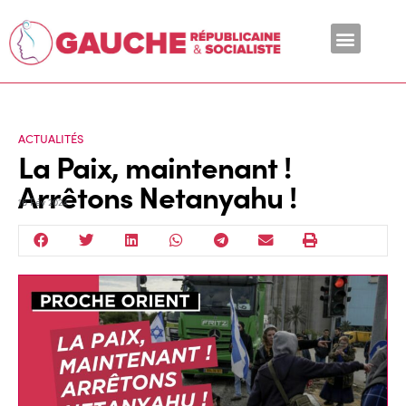
En ce moment
ACTUALITÉS
La Paix, maintenant !
Arrêtons Netanyahu !
16 Fév 2024