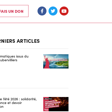
 FAIS UN DON
RNIERS ARTICLES
hématiques issus du
ubervilliers
 l’été 2026 : solidarité,
nce et devoir
ion