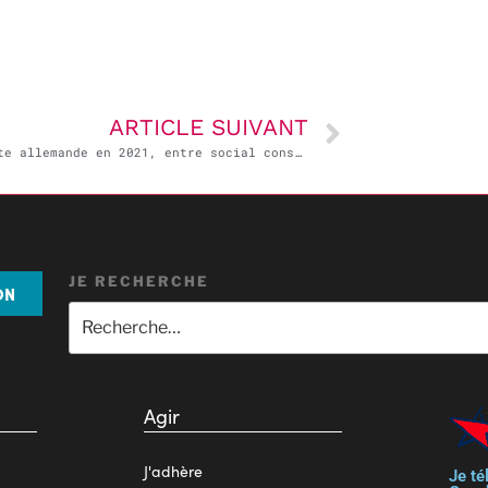
ARTICLE SUIVANT
La droite allemande en 2021, entre social conservatisme, néolibéralisme et retour du nationalisme
JE RECHERCHE
ON
Agir
J'adhère
Je té