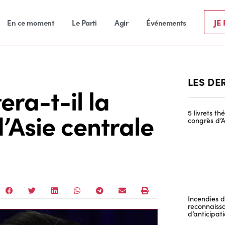
JE
En ce moment
Le Parti
Agir
Événements
LES DE
era-t-il la
’Asie centrale
5 livrets t
congrès d’A
Incendies de
reconnaissa
d’anticipat