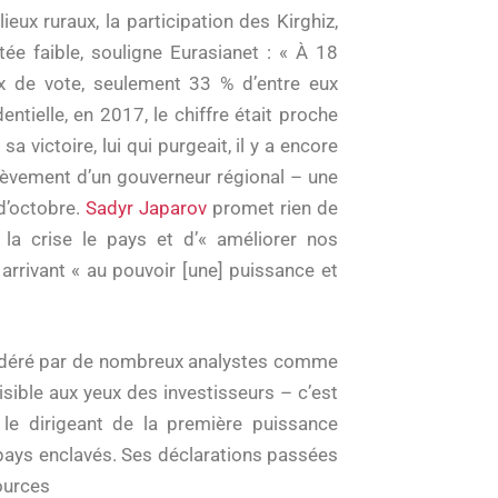
ux ruraux, la participation des Kirghiz,
tée faible, souligne Eurasianet : « À 18
x de vote, seulement 33 % d’entre eux
entielle, en 2017, le chiffre était proche
victoire, lui qui purgeait, il y a encore
nlèvement d’un gouverneur régional – une
d’octobre.
Sadyr Japarov
promet rien de
la crise le pays et d’« améliorer nos
rrivant « au pouvoir [une] puissance et
nsidéré par de nombreux analystes comme
isible aux yeux des investisseurs – c’est
le dirigeant de la première puissance
 pays enclavés. Ses déclarations passées
ources