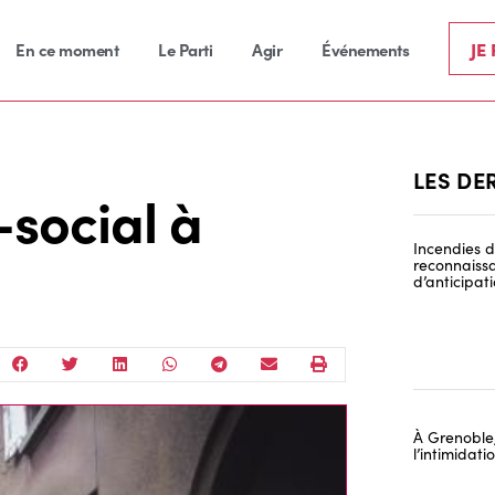
JE
En ce moment
Le Parti
Agir
Événements
LES DE
social à
Incendies de
reconnaissa
d’anticipat
À Grenoble,
l’intimidat