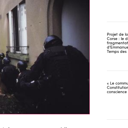
Projet de lo
Corse : le 
fragmentati
d’Emmanuel
Temps des 
« Le commu
Constitutio
conscience