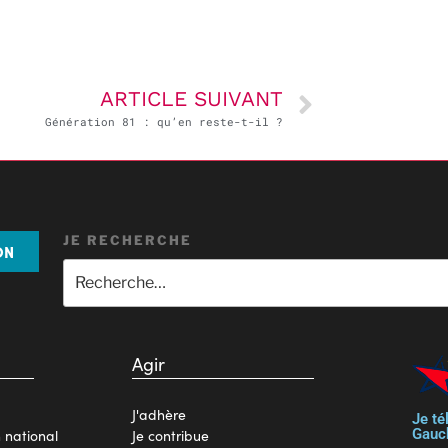
ARTICLE SUIVANT
Génération 81 : qu’en reste-t-il ?
JE RECHERCHE
ON
Agir
J'adhère
Je té
Gauc
n national
Je contribue