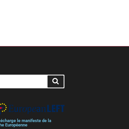
lécharge le manifeste de la
he Européenne