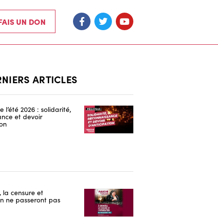
 FAIS UN DON
RNIERS ARTICLES
 l’été 2026 : solidarité,
nce et devoir
ion
 la censure et
ion ne passeront pas