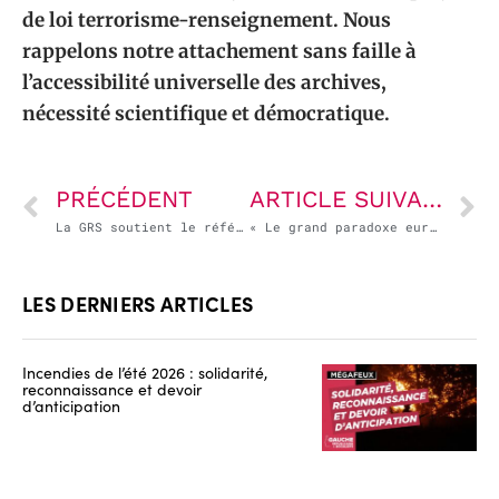
de loi terrorisme-renseignement. Nous
rappelons notre attachement sans faille à
l’accessibilité universelle des archives,
nécessité scientifique et démocratique.
PRÉCÉDENT
ARTICLE SUIVANT
La GRS soutient le référendum d’initiative partagée (RIP) pour sauver l’hôpital public et appelle à la constitution de collectifs citoyens
« Le grand paradoxe européen est que l’UE a pour valeur la démocratie, mais a grand mal à la faire fonctionner à l’échelle continentale » entretien avec David Cayla
LES DERNIERS ARTICLES
Incendies de l’été 2026 : solidarité,
reconnaissance et devoir
d’anticipation