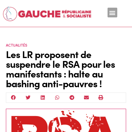
En ce moment
ACTUALITÉS
Les LR proposent de
suspendre le RSA pour les
manifestants : halte au
bashing anti-pauvres !
2 Avr 2019