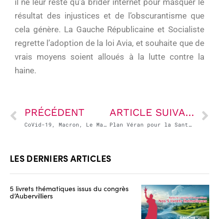
il ne leur reste qu’à brider internet pour masquer le
résultat des injustices et de l’obscurantisme que
cela génère. La Gauche Républicaine et Socialiste
regrette l’adoption de la loi Avia, et souhaite que de
vrais moyens soient alloués à la lutte contre la
haine.
PRÉCÉDENT
ARTICLE SUIVANT
CoVid-19, Macron, Le Maire et les PME : Vae victis !
Plan Véran pour la Santé : angle-mort du médico-social et méfiance sur l’hôpital public.
LES DERNIERS ARTICLES
5 livrets thématiques issus du congrès
d’Aubervilliers