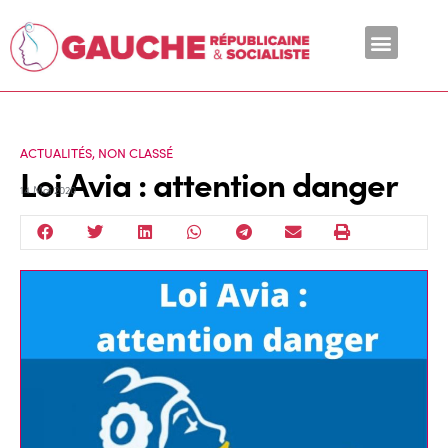
En ce moment
ACTUALITÉS
,
NON CLASSÉ
Loi Avia : attention danger
14 Mai 2020