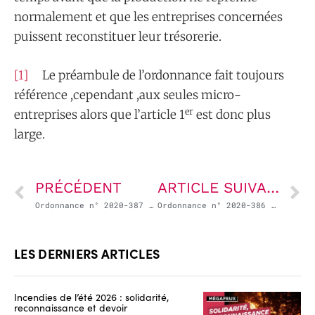
normalement et que les entreprises concernées
puissent reconstituer leur trésorerie.
[1]
Le préambule de l’ordonnance fait toujours
référence ,cependant ,aux seules micro-
er
entreprises alors que l’article 1
est donc plus
large.
PRÉCÉDENT
ARTICLE SUIVANT
Ordonnance n° 2020-387 du 1er avril 2020 portant mesures d’urgence en matière de formation professionnelle
Ordonnance n° 2020-386 du 1er avril 2020 adaptant les conditions d’exercice des missions des services de santé au travail à l’urgence sanitaire et modifiant le régime des demandes préalables d’autorisation d’activité partielle
LES DERNIERS ARTICLES
Incendies de l’été 2026 : solidarité,
reconnaissance et devoir