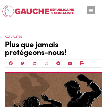
En ce moment
ACTUALITÉS
Plus que jamais
protégeons-nous!
10 Avr 2020