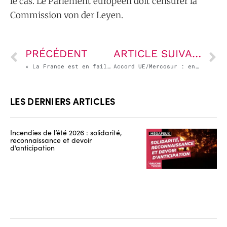
le cas. Le Parlement européen doit censurer la
Commission von der Leyen.
PRÉCÉDENT
ARTICLE SUIVANT
« La France est en faillite ? Mensonge, la France vit en dessous de ses moyens ! » – tribune de Mathieu Pouydesseau dans Marianne
Accord UE/Mercosur : encore un mauvais coup porté aux intérêts de la France !
LES DERNIERS ARTICLES
Incendies de l’été 2026 : solidarité,
reconnaissance et devoir
d’anticipation