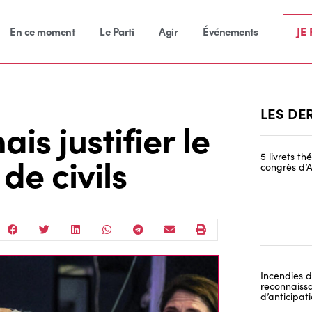
JE
En ce moment
Le Parti
Agir
Événements
LES DE
is justifier le
de civils
5 livrets t
congrès d’A
Incendies de
reconnaissa
d’anticipat