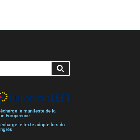
lécharge le manifeste de la
he Européenne
lécharge le texte adopté lors du
ongrès