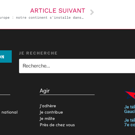
ARTICLE SUIVANT
Ici l’Europe : notre continent s’installe dans la pauvreté
JE RECHERCHE
ON
Agir
J'adhère
Je té
Gauc
n national
Je contribue
Je milite
Je té
Près de chez vous
7e c