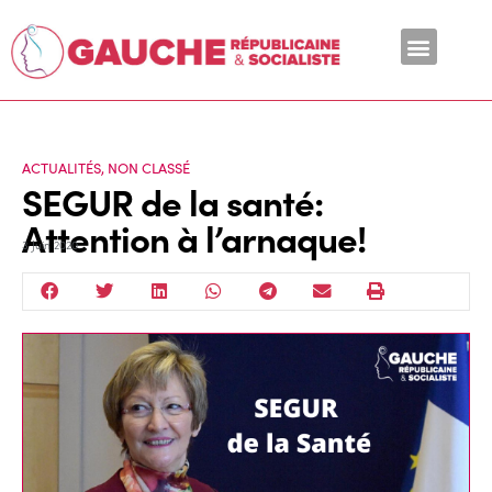
En ce moment
ACTUALITÉS
,
NON CLASSÉ
SEGUR de la santé:
Attention à l’arnaque!
3 Juin 2020