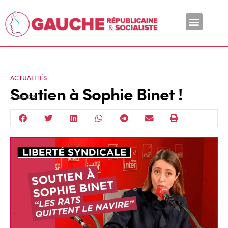
En ce moment
ACTUALITÉS
Soutien à Sophie Binet !
2 Déc 2025